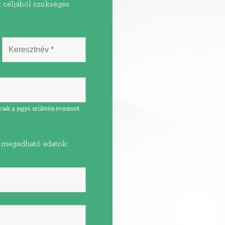
 céljából szükséges
csak 4-jegyű születési évszámot
l megadható adatok: