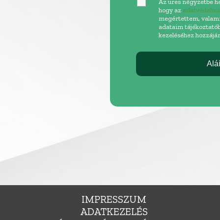
Az üres négyzetbe he
hogy az
adatvédelmi
megértettem, valam
adataim tájékoztatób
kezeléséhez hozzájár
IMPRESSZUM
ADATKEZELÉS