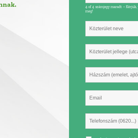
nnak.
4 of 4 számjegy maradt – Kérjük, 
meg!