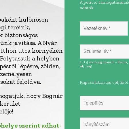
A petíció támogatásának
adatok:
paként különösen
gi tereink,
nk biztonságos
günk javítása. A Nyár
otthon utca környékén
 Folytassuk a helyben
4 of 4 számjegy maradt – Kérjük, 
épésről lépésre, zölden,
adj meg!
személyesen
sokat feloldva.
Kapcsolattartás céljábó
támogatjuk, hogy Bognár
kerület
lője!
helye szerint adhat-