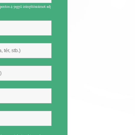
pontos 4-jegyű irányítószámot adj