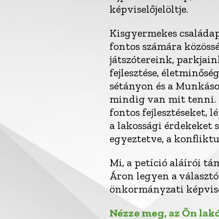
képviselőjelöltje.
Kisgyermekes családa
fontos számára közössé
játszótereink, parkjai
fejlesztése, életminősé
sétányon és a Munkás
mindig van mit tenni.
fontos fejlesztéseket, l
a lakossági érdekeket 
egyeztetve, a konfliktu
Mi, a petíció aláírói 
Áron legyen a választó
önkormányzati képvise
Nézze meg, az Ön lakó