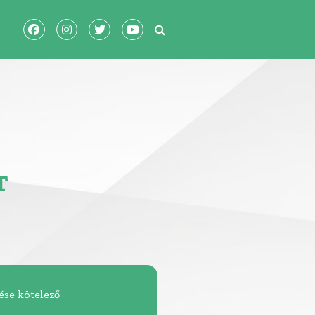
T
tése kötelező