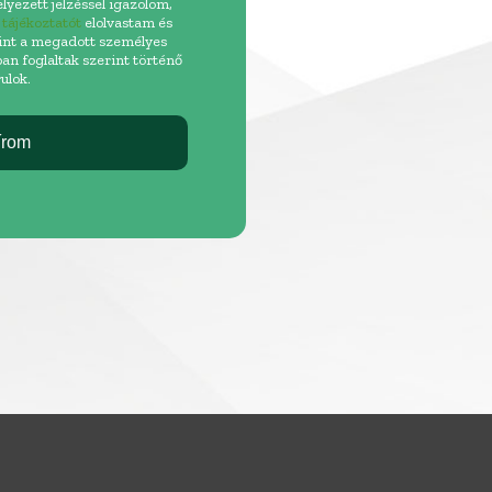
lyezett jelzéssel igazolom,
 tájékoztatót
elolvastam és
int a megadott személyes
an foglaltak szerint történő
ulok.