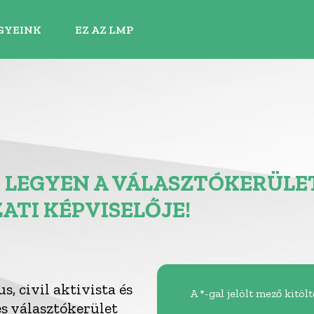
GYEINK
EZ AZ LMP
 LEGYEN A VÁLASZTÓKERÜLE
TI KÉPVISELŐJE!
, civil aktivista és
A *-gal jelölt mező kitöl
es választókerület