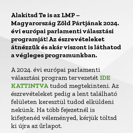
Alakítsd Te is az LMP –
Magyarország Zöld Pártjának 2024.
évi európai parlamenti választási
programját! Az észrevételeket
átnézzük és akár viszont is láthatod
a végleges programunkban.
A 2024. évi európai parlamenti
választási program tervezetét
IDE
KATTINTVA
tudod megtekinteni. Az
észrevételeket pedig a lent található
felületen keresztül tudod elküldeni
nekünk. Ha több fejezetnél is
kifejtenéd véleményed, kérjük töltsd
ki újra az űrlapot.