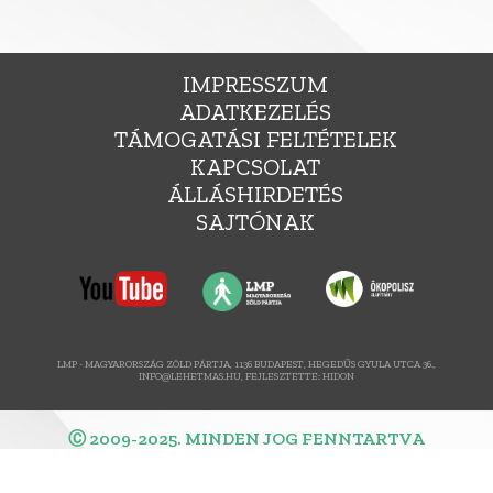
IMPRESSZUM
ADATKEZELÉS
TÁMOGATÁSI FELTÉTELEK
KAPCSOLAT
ÁLLÁSHIRDETÉS
SAJTÓNAK
LMP - MAGYARORSZÁG ZÖLD PÁRTJA, 1136 BUDAPEST, HEGEDŰS GYULA UTCA 36.,
INFO@LEHETMAS.HU, FEJLESZTETTE:
HIDON
Ⓒ 2009-2025. MINDEN JOG FENNTARTVA