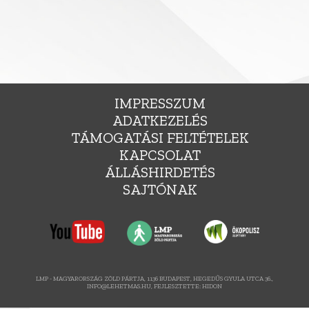
IMPRESSZUM
ADATKEZELÉS
TÁMOGATÁSI FELTÉTELEK
KAPCSOLAT
ÁLLÁSHIRDETÉS
SAJTÓNAK
LMP - MAGYARORSZÁG ZÖLD PÁRTJA, 1136 BUDAPEST, HEGEDŰS GYULA UTCA 36.,
INFO@LEHETMAS.HU, FEJLESZTETTE:
HIDON