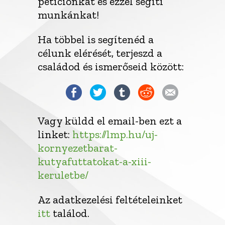
petíciónkat és ezzel segíti
munkánkat!
Ha többel is segítenéd a
célunk elérését, terjeszd a
családod és ismerőseid között:
Vagy küldd el email-ben ezt a
linket:
https://lmp.hu/uj-
kornyezetbarat-
kutyafuttatokat-a-xiii-
keruletbe/
Az adatkezelési feltételeinket
itt
találod.