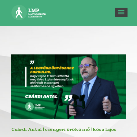
Csárdi Antal | csengeri örökösnő | kósa lajos