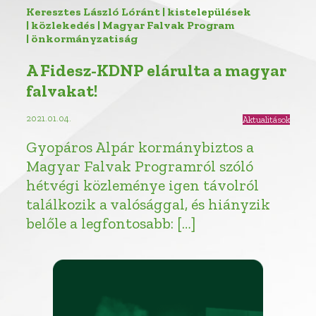
Keresztes László Lóránt | kistelepülések
| közlekedés | Magyar Falvak Program
| önkormányzatiság
A Fidesz-KDNP elárulta a magyar
falvakat!
2021.01.04.
Aktualitások
Gyopáros Alpár kormánybiztos a
Magyar Falvak Programról szóló
hétvégi közleménye igen távolról
találkozik a valósággal, és hiányzik
belőle a legfontosabb: […]