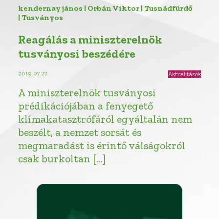
kendernay jános | Orbán Viktor | Tusnádfürdő
| Tusványos
Reagálás a miniszterelnök
tusványosi beszédére
2019.07.27.
Aktualitások
A miniszterelnök tusványosi
prédikációjában a fenyegető
klímakatasztrófáról egyáltalán nem
beszélt, a nemzet sorsát és
megmaradást is érintő válságokról
csak burkoltan […]