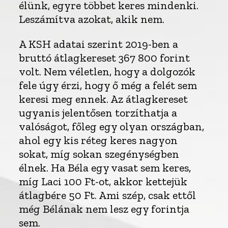
élünk, egyre többet keres mindenki.
Leszámítva azokat, akik nem.
A KSH adatai szerint 2019-ben a
bruttó átlagkereset 367 800 forint
volt. Nem véletlen, hogy a dolgozók
fele úgy érzi, hogy ő még a felét sem
keresi meg ennek. Az átlagkereset
ugyanis jelentősen torzíthatja a
valóságot, főleg egy olyan országban,
ahol egy kis réteg keres nagyon
sokat, míg sokan szegénységben
élnek. Ha Béla egy vasat sem keres,
míg Laci 100 Ft-ot, akkor kettejük
átlagbére 50 Ft. Ami szép, csak ettől
még Bélának nem lesz egy forintja
sem.