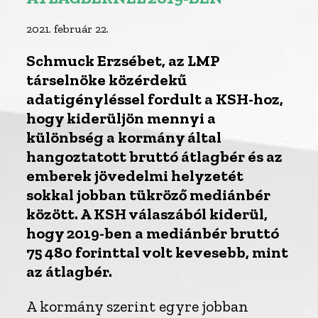
2021. február 22.
Schmuck Erzsébet, az LMP
társelnöke közérdekű
adatigényléssel fordult a KSH-hoz,
hogy kiderüljön mennyi a
különbség a kormány által
hangoztatott bruttó átlagbér és az
emberek jövedelmi helyzetét
sokkal jobban tükröző mediánbér
között. A KSH válaszából kiderül,
hogy 2019-ben a mediánbér bruttó
75 480 forinttal volt kevesebb, mint
az átlagbér.
A kormány szerint egyre jobban