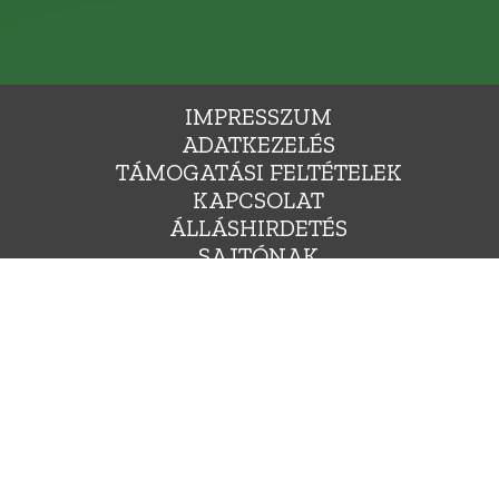
IMPRESSZUM
ADATKEZELÉS
TÁMOGATÁSI FELTÉTELEK
KAPCSOLAT
ÁLLÁSHIRDETÉS
SAJTÓNAK
YARORSZÁG ZÖLD PÁRTJA, 1136 BUDAPEST, HEGEDŰS GYULA UTCA 36., INFO@LEHETMAS.HU, FEJLESZTE
Ⓒ 2009-2025. MINDEN JOG FENNTARTVA