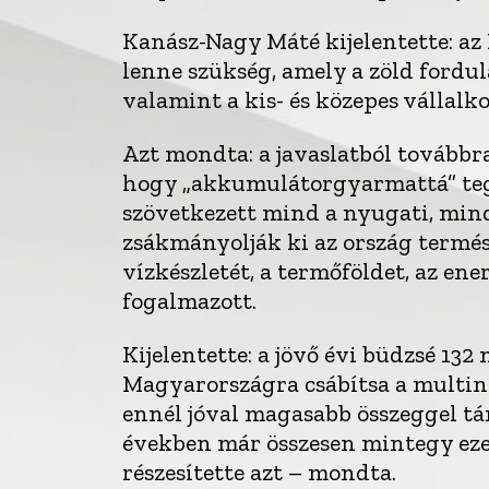
Kanász-Nagy Máté kijelentette: az
lenne szükség, amely a zöld fordul
valamint a kis- és közepes vállalk
Azt mondta: a javaslatból továbbr
hogy „akkumulátorgyarmattá” tegy
szövetkezett mind a nyugati, mind
zsákmányolják ki az ország termész
vízkészletét, a termőföldet, az en
fogalmazott.
Kijelentette: a jövő évi büdzsé 132
Magyarországra csábítsa a multina
ennél jóval magasabb összeggel tám
években már összesen mintegy eze
részesítette azt – mondta.