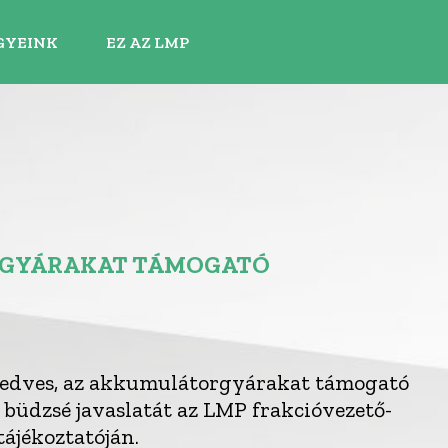
GYEINK
EZ AZ LMP
RGYÁRAKAT TÁMOGATÓ
kedves, az akkumulátorgyárakat támogató
 büdzsé javaslatát az LMP frakcióvezető-
tájékoztatóján.