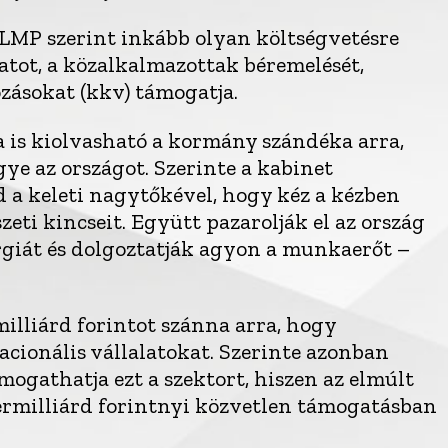
 LMP szerint inkább olyan költségvetésre
atot, a közalkalmazottak béremelését,
ozásokat (kkv) támogatja.
a is kiolvasható a kormány szándéka arra,
e az országot. Szerinte a kabinet
 a keleti nagytőkével, hogy kéz a kézben
eti kincseit. Együtt pazarolják el az ország
ergiát és dolgoztatják agyon a munkaerőt –
 milliárd forintot szánna arra, hogy
cionális vállalatokat. Szerinte azonban
ogathatja ezt a szektort, hiszen az elmúlt
rmilliárd forintnyi közvetlen támogatásban