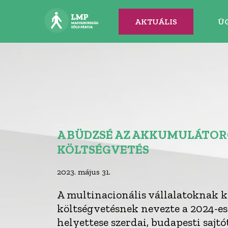
AKTUÁLIS
Ü
A BÜDZSÉ AZ AKKUMULÁTO
KÖLTSÉGVETÉS
2023. május 31.
A multinacionális vállalatoknak 
költségvetésnek nevezte a 2024-es
helyettese szerdai, budapesti sajtó