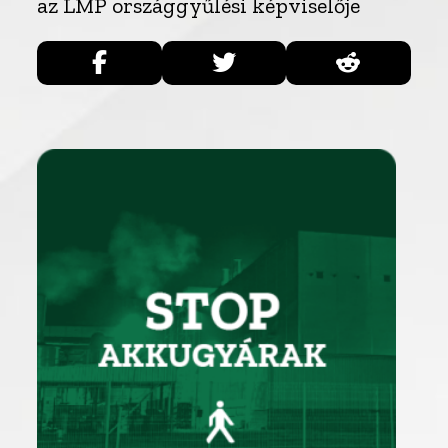
az LMP országgyűlési képviselője