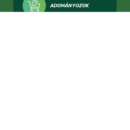
ADOMÁNYOZOK
IMPRESSZUM
ADATKEZELÉS
TÁMOGATÁSI FELTÉTELEK
KAPCSOLAT
ÁLLÁSHIRDETÉS
SAJTÓNAK
LMP - MAGYARORSZÁG ZÖLD PÁRTJA, 1136 BUDAPEST, HEGEDŰS GYULA UTCA 36.,
INFO@LEHETMAS.HU, FEJLESZTETTE:
HIDON