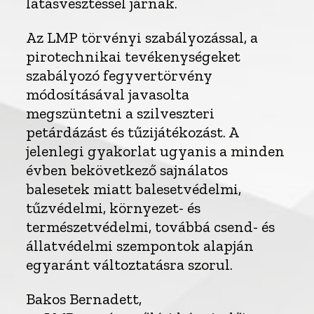
látásvesztéssel járnak.
Az LMP törvényi szabályozással, a
pirotechnikai tevékenységeket
szabályozó fegyvertörvény
módosításával javasolta
megszüntetni a szilveszteri
petárdázást és tűzijátékozást. A
jelenlegi gyakorlat ugyanis a minden
évben bekövetkező sajnálatos
balesetek miatt balesetvédelmi,
tűzvédelmi, környezet- és
természetvédelmi, továbbá csend- és
állatvédelmi szempontok alapján
egyaránt változtatásra szorul.
Bakos Bernadett,