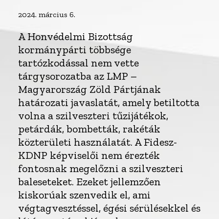
2024. március 6.
A Honvédelmi Bizottság
kormánypárti többsége
tartózkodással nem vette
tárgysorozatba az LMP –
Magyarország Zöld Pártjának
határozati javaslatát, amely betiltotta
volna a szilveszteri tűzijátékok,
petárdák, bombetták, rakéták
közterületi használatát. A Fidesz-
KDNP képviselői nem érezték
fontosnak megelőzni a szilveszteri
baleseteket. Ezeket jellemzően
kiskorúak szenvedik el, ami
végtagvesztéssel, égési sérülésekkel és