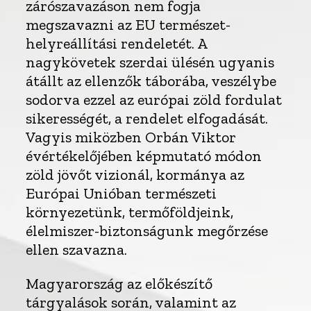
zárószavazáson nem fogja
megszavazni az EU természet-
helyreállítási rendeletét. A
nagykövetek szerdai ülésén ugyanis
átállt az ellenzők táborába, veszélybe
sodorva ezzel az európai zöld fordulat
sikerességét, a rendelet elfogadását.
Vagyis miközben Orbán Viktor
évértékelőjében képmutató módon
zöld jövőt vizionál, kormánya az
Európai Unióban természeti
környezetünk, termőföldjeink,
élelmiszer-biztonságunk megőrzése
ellen szavazna.
Magyarország az előkészítő
tárgyalások során, valamint az