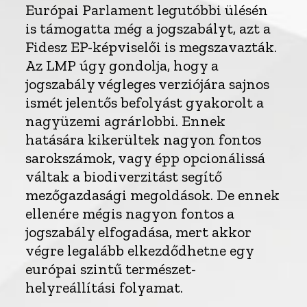
Európai Parlament legutóbbi ülésén
is támogatta még a jogszabályt, azt a
Fidesz EP-képviselői is megszavazták.
Az LMP úgy gondolja, hogy a
jogszabály végleges verziójára sajnos
ismét jelentős befolyást gyakorolt a
nagyüzemi agrárlobbi. Ennek
hatására kikerültek nagyon fontos
sarokszámok, vagy épp opcionálissá
váltak a biodiverzitást segítő
mezőgazdasági megoldások. De ennek
ellenére mégis nagyon fontos a
jogszabály elfogadása, mert akkor
végre legalább elkezdődhetne egy
európai szintű természet-
helyreállítási folyamat.