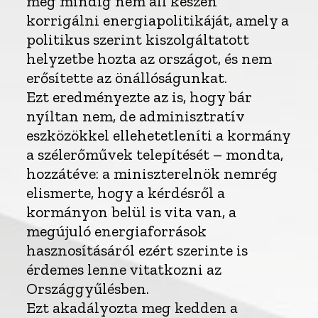
még mindig nem áll készen
korrigálni energiapolitikáját, amely a
politikus szerint kiszolgáltatott
helyzetbe hozta az országot, és nem
erősítette az önállóságunkat.
Ezt eredményezte az is, hogy bár
nyíltan nem, de adminisztratív
eszközökkel ellehetetleníti a kormány
a szélerőművek telepítését – mondta,
hozzátéve: a miniszterelnök nemrég
elismerte, hogy a kérdésről a
kormányon belül is vita van, a
megújuló energiaforrások
hasznosításáról ezért szerinte is
érdemes lenne vitatkozni az
Országgyűlésben.
Ezt akadályozta meg kedden a