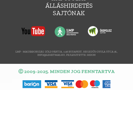
ÁLLÁSHIRDETÉS
SAJTÓNAK
LMP - MAGYARORSZÁG ZÖLD PÁRTJA, 1136 BUDAPEST, HEGEDŰS GYULA UTCA 36.,
INFO@LEHETMAS.HU, FEJLESZTETTE:
HIDON
Ⓒ 2009-2025. MINDEN JOG FENNTARTVA