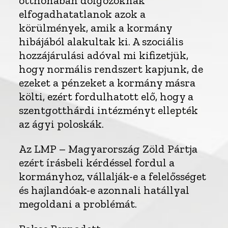
otthonában dolgozóknak
elfogadhatatlanok azok a
körülmények, amik a kormány
hibájából alakultak ki. A szociális
hozzájárulási adóval mi kifizetjük,
hogy normális rendszert kapjunk, de
ezeket a pénzeket a kormány másra
költi, ezért fordulhatott elő, hogy a
szentgotthárdi intézményt ellepték
az ágyi poloskák.
Az LMP – Magyarország Zöld Pártja
ezért írásbeli kérdéssel fordul a
kormányhoz, vállalják-e a felelősséget
és hajlandóak-e azonnali hatállyal
megoldani a problémát.