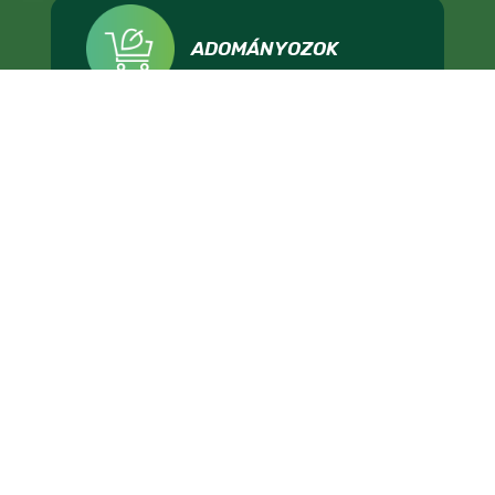
ADOMÁNYOZOK
IMPRESSZUM
ADATKEZELÉS
TÁMOGATÁSI FELTÉTELEK
KAPCSOLAT
ÁLLÁSHIRDETÉS
SAJTÓNAK
LMP - MAGYARORSZÁG ZÖLD PÁRTJA, 1136 BUDAPEST, HEGEDŰS GYULA UTCA 36.,
INFO@LEHETMAS.HU, FEJLESZTETTE:
HIDON