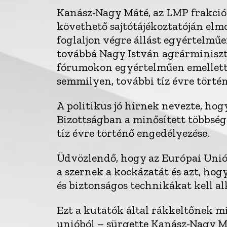
Kanász-Nagy Máté, az LMP frakcióv
követhető sajtótájékoztatóján el
foglaljon végre állást egyértelműen
továbbá Nagy István agrárminiszte
fórumokon egyértelműen emellett 
semmilyen, további tíz évre tört
A politikus jó hírnek nevezte, h
Bizottságban a minősített többsé
tíz évre történő engedélyezése.
Üdvözlendő, hogy az Európai Unió 
a szernek a kockázatát és azt, hog
és biztonságos technikákat kell a
Ezt a kutatók által rákkeltőnek mi
unióból – sürgette Kanász-Nagy Má