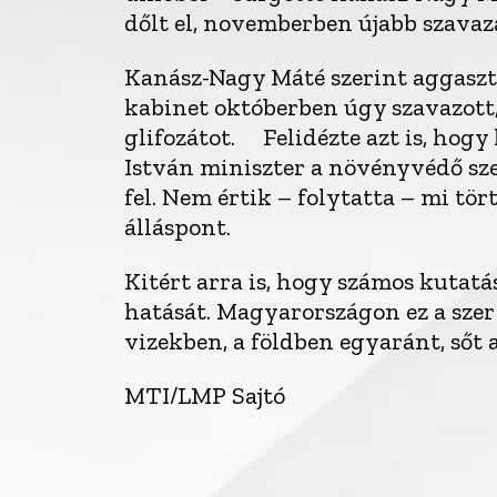
dőlt el, novemberben újabb szavaz
Kanász-Nagy Máté szerint aggaszt
kabinet októberben úgy szavazott,
glifozátot. Felidézte azt is, ho
István miniszter a növényvédő szer 
fel. Nem értik – folytatta – mi tör
álláspont.
Kitért arra is, hogy számos kutatá
hatását. Magyarországon ez a szer 
vizekben, a földben egyaránt, sőt a
MTI/LMP Sajtó