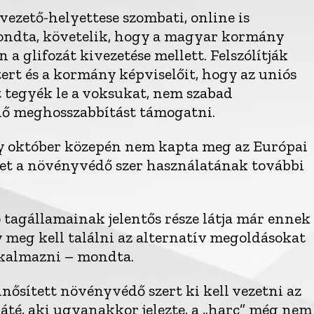
ezető-helyettese szombati, online is
mondta, követelik, hogy a magyar kormány
 a glifozát kivezetése mellett. Felszólítják
rt és a kormány képviselőit, hogy az uniós
tegyék le a voksukat, nem szabad
énő meghosszabbítást támogatni.
ogy október közepén nem kapta meg az Európai
get a növényvédő szer használatának további
tagállamainak jelentős része látja már ennek
y meg kell találni az alternatív megoldásokat
lkalmazni – mondta.
nősített növényvédő szert ki kell vezetni az
té, aki ugyanakkor jelezte, a „harc” még nem