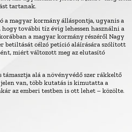
ást tartanak.
ó a magyar kormány álláspontja, ugyanis a
 hogy további tíz évig lehessen használni a
gy korábban a magyar kormány részéről Nagy
betiltását célzó petíció aláírására szólított
tént, miért változott meg az elutasító
s támasztja alá a növényvédő szer rákkeltő
jelen van, több kutatás is kimutatta a
kár az emberi testben is ott lehet – közölte.