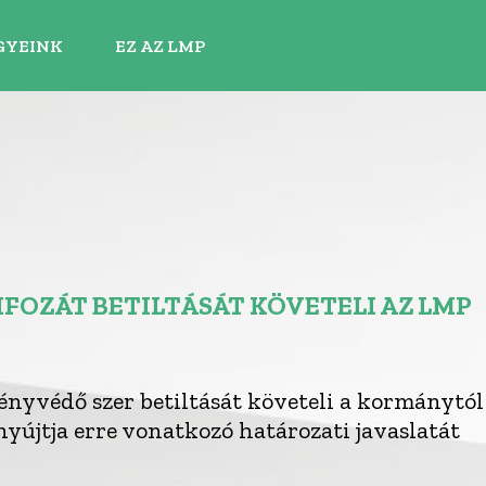
GYEINK
EZ AZ LMP
FOZÁT BETILTÁSÁT KÖVETELI AZ LMP
ényvédő szer betiltását követeli a kormánytól
nyújtja erre vonatkozó határozati javaslatát