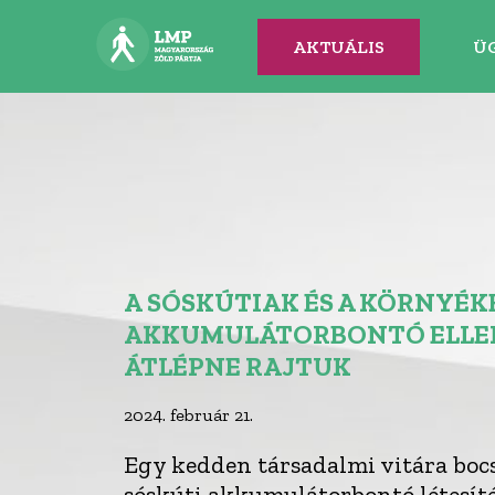
AKTUÁLIS
Ü
A SÓSKÚTIAK ÉS A KÖRNYÉK
AKKUMULÁTORBONTÓ ELLEN
ÁTLÉPNE RAJTUK
2024. február 21.
Egy kedden társadalmi vitára boc
sóskúti akkumulátorbontó létesít