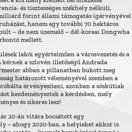
rencia- és tisztességes székhely nélküli,
 milliárd forint állami támogatás ígérvényével
eruházást, hanem egy további 70 hektáros
épült – de nem üzemelő – dél-koreai Dongwha
rbontó mellett.
ülések lakói egyértelműen a városvezetés és a
kérnek a szlovén illetőségű Andrada
rmester abban a pillanatban bukott meg
kosság határozott véleményével szemben a
próbálta érvényesíteni, azonban a sóskútiak
zást kezdeményeztek a kérdésben, mely
nyes és sikeres lesz!
uár 20-án vitára bocsátott egy
y – ahogy 2020-ban, a helyieket akkor is