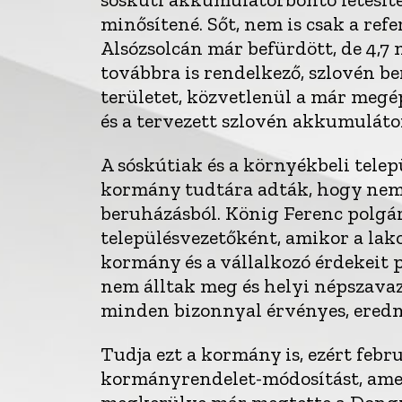
minősítené. Sőt, nem is csak a refe
Alsózsolcán már befürdött, de 4,7
továbbra is rendelkező, szlovén b
területet, közvetlenül a már meg
és a tervezett szlovén akkumuláto
A sóskútiak és a környékbeli telep
kormány tudtára adták, hogy nem 
beruházásból. König Ferenc polgá
településvezetőként, amikor a la
kormány és a vállalkozó érdekeit 
nem álltak meg és helyi népszava
minden bizonnyal érvényes, eredmé
Tudja ezt a kormány is, ezért febr
kormányrendelet-módosítást, amel