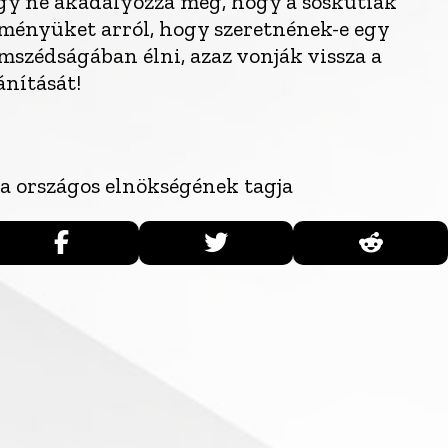
gy ne akadályozza meg, hogy a sóskútiak
ményüket arról, hogy szeretnének-e egy
mszédságában élni, azaz vonják vissza a
ánítását!
a országos elnökségének tagja