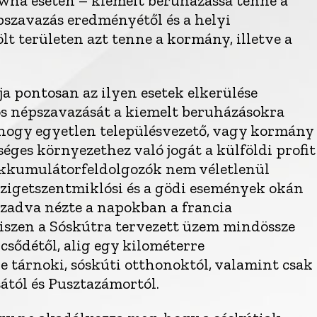
ha esetén – kiemelt beruházássá tenné a
épszavazás eredményétől és a helyi
ölt területen azt tenne a kormány, illetve a
 pontosan az ilyen esetek elkerülése
s népszavazását a kiemelt beruházásokra
 hogy egyetlen településvezető, vagy kormány
séges környezethez való jogát a külföldi profit
akkumulátorfeldolgozók nem véletlenül
 szigetszentmiklósi és a gödi események okán
rzadva nézte a napokban a francia
iszen a Sóskútra tervezett üzem mindössze
csődétől, alig egy kilométerre
ve tárnoki, sóskúti otthonoktól, valamint csak
ától és Pusztazámortól.