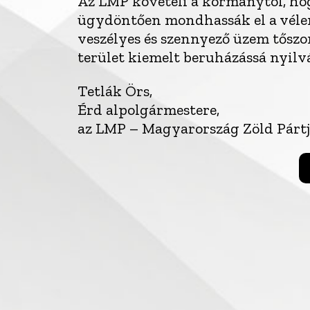
Az LMP követeli a kormánytól, ho
ügydöntően mondhassák el a véle
veszélyes és szennyező üzem tőszo
terület kiemelt beruházássá nyilv
Tetlák Örs,
Érd alpolgármestere,
az LMP – Magyarország Zöld Pártj