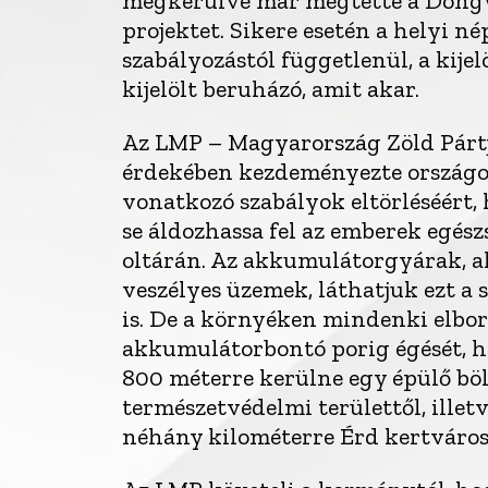
megkerülve már megtette a Dongw
projektet. Sikere esetén a helyi n
szabályozástól függetlenül, a kijel
kijelölt beruházó, amit akar.
Az LMP – Magyarország Zöld Pártja
érdekében kezdeményezte országo
vonatkozó szabályok eltörléséért,
se áldozhassa fel az emberek egész
oltárán. Az akkumulátorgyárak, 
veszélyes üzemek, láthatjuk ezt a
is. De a környéken mindenki elbo
akkumulátorbontó porig égését, h
800 méterre kerülne egy épülő böl
természetvédelmi területtől, illet
néhány kilométerre Érd kertváros