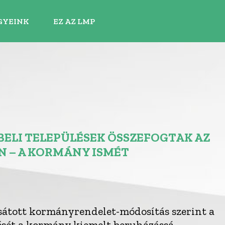
GYEINK
EZ AZ LMP
BELI TELEPÜLÉSEK ÖSSZEFOGTAK AZ
 – A KORMÁNY ISMÉT
sátott kormányrendelet-módosítás szerint a
ését a kormány kiemelt beruházássá