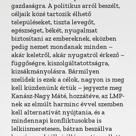
gazdaságra. A politikus arról beszélt,
céljaik közé tartozik élhető
településeket, tiszta levegőt,
egészséget, békét, nyugalmat
biztosítani az embereknek, eközben
pedig nemet mondanak minden –
akár keletről, akár nyugatról érkező –
függőségre, kiszolgáltatottságra,
kizsákmányolásra. Bármilyen
szelídek is ezek a célok, nagyon is meg
kell küzdenünk értük – jegyezte meg
Kanász-Nagy Máté, hozzátéve, az LMP-
nek az elmúlt harminc évvel szemben
kell alternatívát nyújtania, és a
mindennapi konfliktusokba is
lelkiismeretesen, bátran beszállva