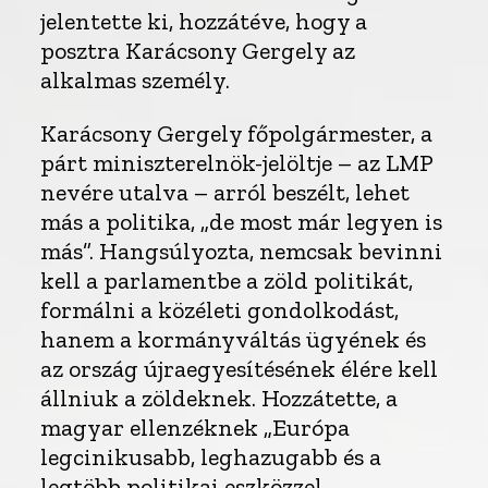
jelentette ki, hozzátéve, hogy a
posztra Karácsony Gergely az
alkalmas személy.
Karácsony Gergely főpolgármester, a
párt miniszterelnök-jelöltje – az LMP
nevére utalva – arról beszélt, lehet
más a politika, „de most már legyen is
más”. Hangsúlyozta, nemcsak bevinni
kell a parlamentbe a zöld politikát,
formálni a közéleti gondolkodást,
hanem a kormányváltás ügyének és
az ország újraegyesítésének élére kell
állniuk a zöldeknek. Hozzátette, a
magyar ellenzéknek „Európa
legcinikusabb, leghazugabb és a
legtöbb politikai eszközzel,