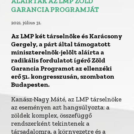
ALÁÍRTÁK AZ LMP ZÖLD
GARANCIA PROGRAMJÁT
2021. július 31.
Az LMP két társelnöke és Karácsony
Gergely, a párt által támogatott
miniszterelnök-jelölt aláírta a
radikális fordulatot ígérő Zöld
Garancia Programot az ellenzéki
erő 51. kongresszusán, szombaton
Budapesten.
Kanász-Nagy Máté, az LMP társelnöke
az eseményen azt hangsúlyozta: a
zöldek komplex, összefüggő
rendszerként tekintenek a
társadalomra, a környezetre és a