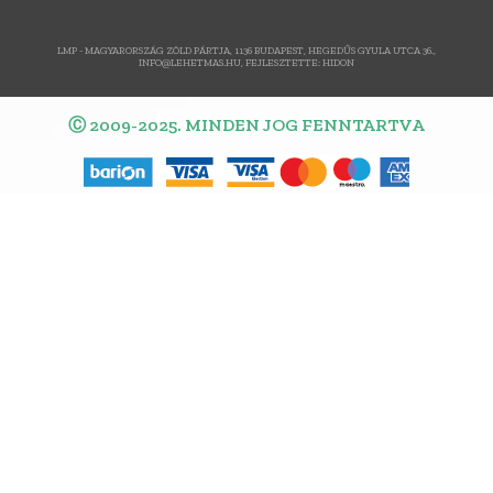
LMP - MAGYARORSZÁG ZÖLD PÁRTJA, 1136 BUDAPEST, HEGEDŰS GYULA UTCA 36.,
INFO@LEHETMAS.HU, FEJLESZTETTE:
HIDON
Ⓒ 2009-2025. MINDEN JOG FENNTARTVA