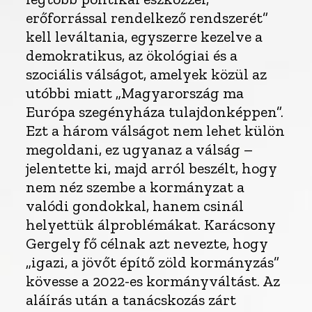
erőforrással rendelkező rendszerét”
kell leváltania, egyszerre kezelve a
demokratikus, az ökológiai és a
szociális válságot, amelyek közül az
utóbbi miatt „Magyarország ma
Európa szegényháza tulajdonképpen”.
Ezt a három válságot nem lehet külön
megoldani, ez ugyanaz a válság –
jelentette ki, majd arról beszélt, hogy
nem néz szembe a kormányzat a
valódi gondokkal, hanem csinál
helyettük álproblémákat. Karácsony
Gergely fő célnak azt nevezte, hogy
„igazi, a jövőt építő zöld kormányzás”
kövesse a 2022-es kormányváltást. Az
aláírás után a tanácskozás zárt