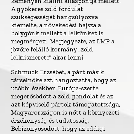
keményen kiállni álláspontja mellett.
A gyökeres zöld fordulat
szükségességét hangsúlyozva
kiemelte, a növekedési hajsza a
bolygónk mellett a lelkünket is
megmérgezi. Megjegyezte, az LMP a
jövőre felálló kormány „zöld
lelkiismerete” akar lenni.
Schmuck Erzsébet, a párt másik
társelnöke azt hangoztatta, hogy az
utóbbi években Európa-szerte
megerősödött a zöld gondolat és az
azt képviselő pártok támogatottsága,
Magyarországon is nőtt a környezeti
érzékenység és tudatosság.
Bebizonyosodott, hogy az eddigi