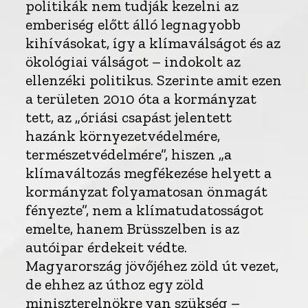
politikák nem tudják kezelni az
emberiség előtt álló legnagyobb
kihívásokat, így a klímaválságot és az
ökológiai válságot – indokolt az
ellenzéki politikus. Szerinte amit ezen
a területen 2010 óta a kormányzat
tett, az „óriási csapást jelentett
hazánk környezetvédelmére,
természetvédelmére”, hiszen „a
klímaváltozás megfékezése helyett a
kormányzat folyamatosan önmagát
fényezte”, nem a klímatudatosságot
emelte, hanem Brüsszelben is az
autóipar érdekeit védte.
Magyarország jövőjéhez zöld út vezet,
de ehhez az úthoz egy zöld
miniszterelnökre van szükség –