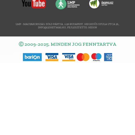
LMP - MAGYARORSZÁG ZÖLD PÁRTJA, 1136 BUDAPEST, HEGEDŰS GYULA UTCA 36.,
INFO@LEHETMAS.HU, FEJLESZTETTE:
HIDON
Ⓒ 2009-2025. MINDEN JOG FENNTARTVA