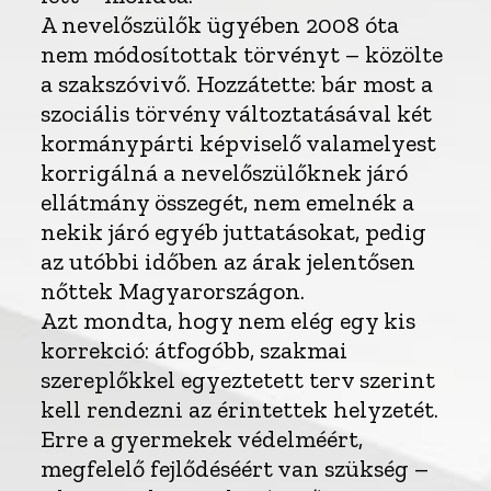
A nevelőszülők ügyében 2008 óta
nem módosítottak törvényt – közölte
a szakszóvivő. Hozzátette: bár most a
szociális törvény változtatásával két
kormánypárti képviselő valamelyest
korrigálná a nevelőszülőknek járó
ellátmány összegét, nem emelnék a
nekik járó egyéb juttatásokat, pedig
az utóbbi időben az árak jelentősen
nőttek Magyarországon.
Azt mondta, hogy nem elég egy kis
korrekció: átfogóbb, szakmai
szereplőkkel egyeztetett terv szerint
kell rendezni az érintettek helyzetét.
Erre a gyermekek védelméért,
megfelelő fejlődéséért van szükség –