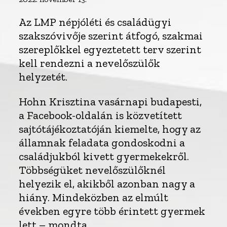
Az LMP népjóléti és családügyi
szakszóvivője szerint átfogó, szakmai
szereplőkkel egyeztetett terv szerint
kell rendezni a nevelőszülők
helyzetét.
Hohn Krisztina vasárnapi budapesti,
a Facebook-oldalán is közvetített
sajtótájékoztatóján kiemelte, hogy az
államnak feladata gondoskodni a
családjukból kivett gyermekekről.
Többségüket nevelőszülőknél
helyezik el, akikből azonban nagy a
hiány. Mindeközben az elmúlt
években egyre több érintett gyermek
lett – mondta.