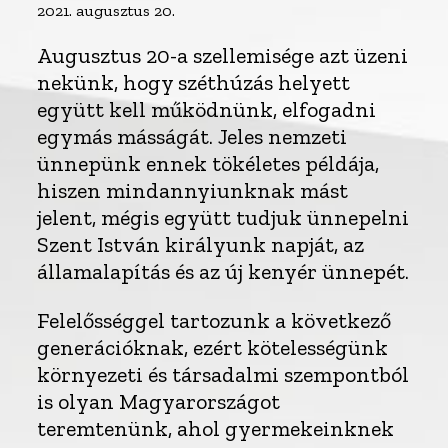
2021. augusztus 20.
Augusztus 20-a szellemisége azt üzeni
nekünk, hogy széthúzás helyett
együtt kell működnünk, elfogadni
egymás másságát. Jeles nemzeti
ünnepünk ennek tökéletes példája,
hiszen mindannyiunknak mást
jelent, mégis együtt tudjuk ünnepelni
Szent István királyunk napját, az
államalapítás és az új kenyér ünnepét.
Felelősséggel tartozunk a következő
generációknak, ezért kötelességünk
környezeti és társadalmi szempontból
is olyan Magyarországot
teremtenünk, ahol gyermekeinknek