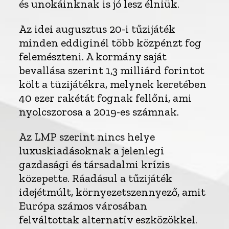
és unokáinknak is jó lesz élniük.
Az idei augusztus 20-i tűzijáték
minden eddiginél több közpénzt fog
felemészteni. A kormány saját
bevallása szerint 1,3 milliárd forintot
költ a tüzijátékra, melynek keretében
40 ezer rakétát fognak fellőni, ami
nyolcszorosa a 2019-es számnak.
Az LMP szerint nincs helye
luxuskiadásoknak a jelenlegi
gazdasági és társadalmi krízis
közepette. Ráadásul a tűzijáték
idejétmúlt, környezetszennyező, amit
Európa számos városában
felváltottak alternatív eszközökkel.