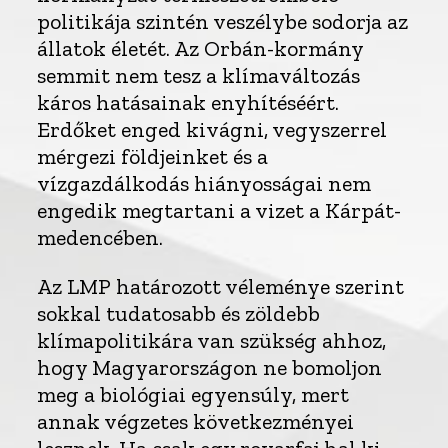
politikája szintén veszélybe sodorja az
állatok életét. Az Orbán-kormány
semmit nem tesz a klímaváltozás
káros hatásainak enyhítéséért.
Erdőket enged kivágni, vegyszerrel
mérgezi földjeinket és a
vízgazdálkodás hiányosságai nem
engedik megtartani a vizet a Kárpát-
medencében.
Az LMP határozott véleménye szerint
sokkal tudatosabb és zöldebb
klímapolitikára van szükség ahhoz,
hogy Magyarországon ne bomoljon
meg a biológiai egyensúly, mert
annak végzetes következményei