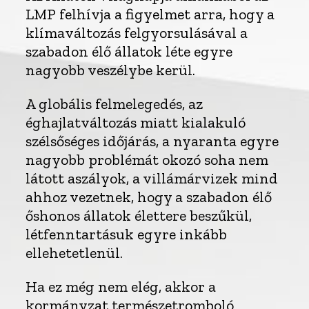
LMP felhívja a figyelmet arra, hogy a
klímaváltozás felgyorsulásával a
szabadon élő állatok léte egyre
nagyobb veszélybe kerül.
A globális felmelegedés, az
éghajlatváltozás miatt kialakuló
szélsőséges időjárás, a nyaranta egyre
nagyobb problémát okozó soha nem
látott aszályok, a villámárvizek mind
ahhoz vezetnek, hogy a szabadon élő
őshonos állatok élettere beszűkül,
létfenntartásuk egyre inkább
ellehetetlenül.
Ha ez még nem elég, akkor a
kormányzat természetromboló