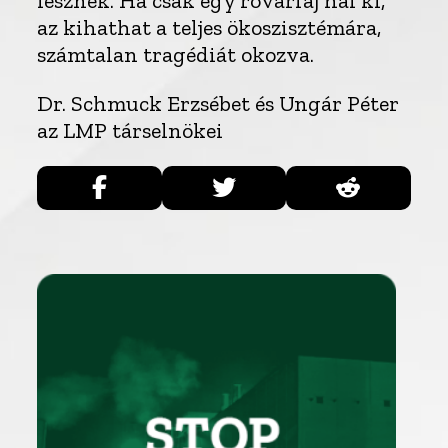
lesznek. Ha csak egy rovarfaj hal ki,
az kihathat a teljes ökoszisztémára,
számtalan tragédiát okozva.
Dr. Schmuck Erzsébet és Ungár Péter
az LMP társelnökei