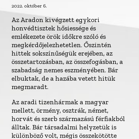
2022. október 6.
Az Aradon kivégzett egykori
honvédtisztek hősiessége és
emlékezete örök időkre szóló és
megkérdőjelezhetetlen. Őszintén
hittek sokszínűségük erejében, az
összetartozásban, az összefogásban, a
szabadság nemes eszményében. Bár
elbuktak, de a hazába vetett hitük
megmaradt.
Az aradi tizenhármak a magyar
mellett, örmény, osztrák, német,
horvát és szerb származású férfiakból
álltak. Bár társadalmi helyzetük is
különböző volt, mégis összekötötte