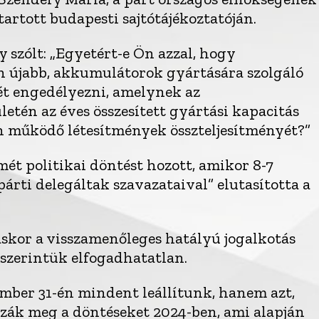
tartott budapesti sajtótájékoztatóján.
 szólt: „Egyetért-e Ön azzal, hogy
 újabb, akkumulátorok gyártására szolgáló
ét engedélyezni, amelynek az
etén az éves összesített gyártási kapacitás
n működő létesítmények összteljesítményét?”
ét politikai döntést hozott, amikor 8-7
ti delegáltak szavazataival” elutasította a
táskor a visszamenőleges hatályú jogalkotás
 szerintük elfogadhatatlan.
mber 31-én mindent leállítunk, hanem azt,
zzák meg a döntéseket 2024-ben, ami alapján