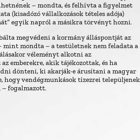
hetnének – mondta, és felhívta a figyelmet
ta (kisadózó vállalkozások tételes adója)
át” egyik napról a másikra törvényt hozni.
róbálta megvédeni a kormány álláspontját az
 mint mondta – a testületnek nem feladata a
álásakor véleményt alkotni az
az emberekre, akik tájékozottak, és ha
udni dönteni, ki akarják-e árusítani a magyar
k-e, hogy vendégmunkások tízezrei települjenek
 – fogalmazott.