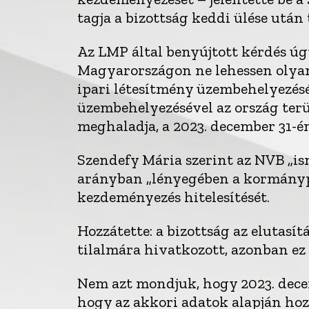
tagja a bizottság keddi ülése után 
Az LMP által benyújtott kérdés úgy
Magyarországon ne lehessen olyan
ipari létesítmény üzembehelyezés
üzembehelyezésével az ország terül
meghaladja, a 2023. december 31-é
Szendefy Mária szerint az NVB „ism
arányban „lényegében a kormánypár
kezdeményezés hitelesítését.
Hozzátette: a bizottság az elutasí
tilalmára hivatkozott, azonban ez
Nem azt mondjuk, hogy 2023. dece
hogy az akkori adatok alapján ho