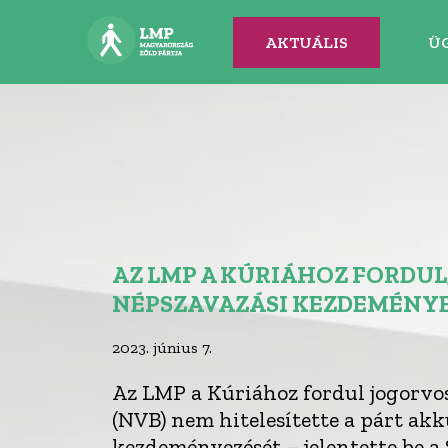
AKTUÁLIS
Ü
AZ LMP A KÚRIÁHOZ FORDUL
NÉPSZAVAZÁSI KEZDEMÉNY
2023. június 7.
Az LMP a Kúriához fordul jogorvos
(NVB) nem hitelesítette a párt ak
kezdeményezését – jelentette be a