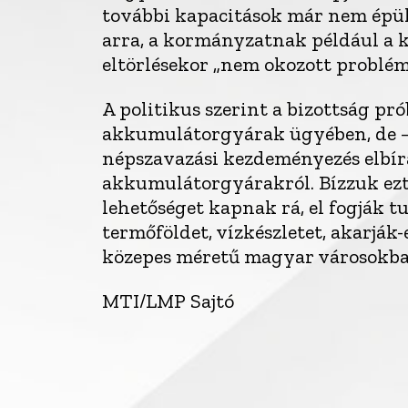
további kapacitások már nem épül
arra, a kormányzatnak például a ka
eltörlésekor „nem okozott problém
A politikus szerint a bizottság p
akkumulátorgyárak ügyében, de –
népszavazási kezdeményezés elbír
akkumulátorgyárakról. Bízzuk ezt 
lehetőséget kapnak rá, el fogják t
termőföldet, vízkészletet, akarjá
közepes méretű magyar városokba
MTI/LMP Sajtó