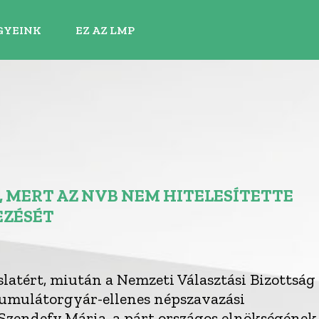
GYEINK
EZ AZ LMP
, MERT AZ NVB NEM HITELESÍTETTE
EZÉSÉT
latért, miután a Nemzeti Választási Bizottság
kumulátorgyár-ellenes népszavazási
 Szendefy Mária, a párt országos elnökségének