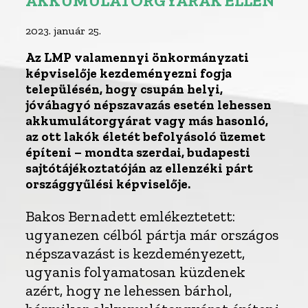
AKKUMULÁTORGYÁRAK ELLEN
2023. január 25.
Az LMP valamennyi önkormányzati
képviselője kezdeményezni fogja
településén, hogy csupán helyi,
jóváhagyó népszavazás esetén lehessen
akkumulátorgyárat vagy más hasonló,
az ott lakók életét befolyásoló üzemet
építeni – mondta szerdai, budapesti
sajtótájékoztatóján az ellenzéki párt
országgyűlési képviselője.
Bakos Bernadett emlékeztetett:
ugyanezen célból pártja már országos
népszavazást is kezdeményezett,
ugyanis folyamatosan küzdenek
azért, hogy ne lehessen bárhol,