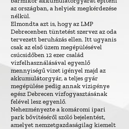
bármikor akkumulátorgyárat építeni
az országban, a helyiek megkérdezése
nélkül.
Elmondta azt is, hogy az LMP
Debrecenben tüntetést szervez az oda
tervezett beruházás ellen. Itt ugyanis
csak az első üzem megépülésével
csúcsidőben 12 ezer család
vízfelhasználásával egyenlő
mennyiségű vizet igényel majd az
akkumulátorgyár, a teljes gyár
megépülése pedig annak vízigénye
egész Debrecen vízfogyasztásának
felével lesz egyenlő.
Nehezményezte a komáromi ipari
park bővítéséről szóló bejelentést,
amelyet nemzetgazdaságilag kiemelt