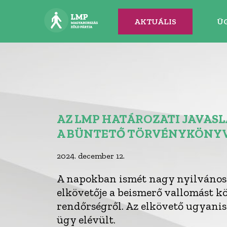
AKTUÁLIS
Ü
AZ LMP HATÁROZATI JAVASL
A BÜNTETŐ TÖRVÉNYKÖNYV
2024. december 12.
A napokban ismét nagy nyilvánoss
elkövetője a beismerő vallomást k
rendőrségről. Az elkövető ugyanis
ügy elévült.