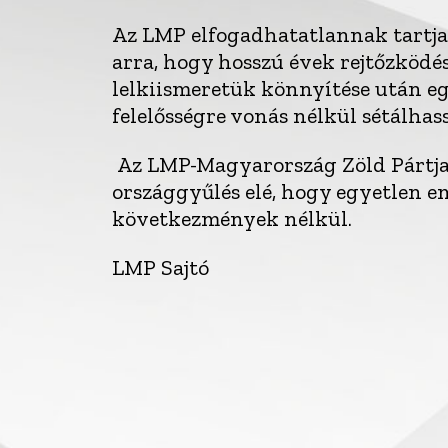
Az LMP elfogadhatatlannak tartja,
arra, hogy hosszú évek rejtőzködés
lelkiismeretük könnyítése után eg
felelősségre vonás nélkül sétálhas
Az LMP-Magyarország Zöld Pártja e
országgyűlés elé, hogy egyetlen e
következmények nélkül.
LMP Sajtó