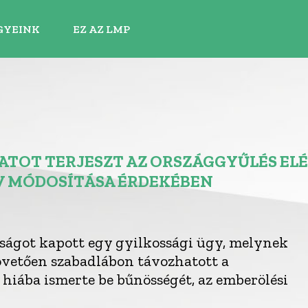
GYEINK
EZ AZ LMP
ATOT TERJESZT AZ ORSZÁGGYŰLÉS ELÉ
 MÓDOSÍTÁSA ÉRDEKÉBEN
ágot kapott egy gyilkossági ügy, melynek
övetően szabadlábon távozhatott a
 hiába ismerte be bűnösségét, az emberölési