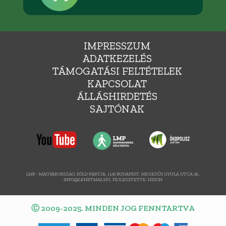
IMPRESSZUM
ADATKEZELÉS
TÁMOGATÁSI FELTÉTELEK
KAPCSOLAT
ÁLLÁSHIRDETÉS
SAJTÓNAK
LMP - MAGYARORSZÁG ZÖLD PÁRTJA, 1136 BUDAPEST, HEGEDŰS GYULA UTCA 36.,
INFO@LEHETMAS.HU, FEJLESZTETTE:
HIDON
Ⓒ 2009-2025. MINDEN JOG FENNTARTVA