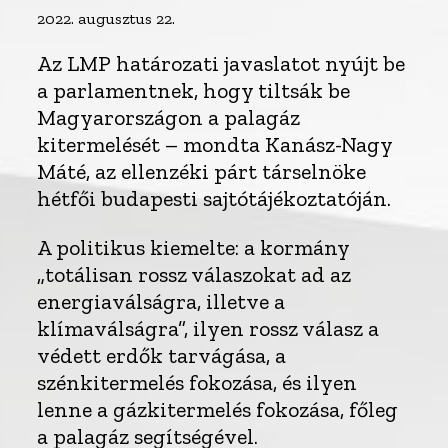
2022. augusztus 22.
Az LMP határozati javaslatot nyújt be
a parlamentnek, hogy tiltsák be
Magyarországon a palagáz
kitermelését – mondta Kanász-Nagy
Máté, az ellenzéki párt társelnöke
hétfői budapesti sajtótájékoztatóján.
A politikus kiemelte: a kormány
„totálisan rossz válaszokat ad az
energiaválságra, illetve a
klímaválságra”, ilyen rossz válasz a
védett erdők tarvágása, a
szénkitermelés fokozása, és ilyen
lenne a gázkitermelés fokozása, főleg
a palagáz segítségével.