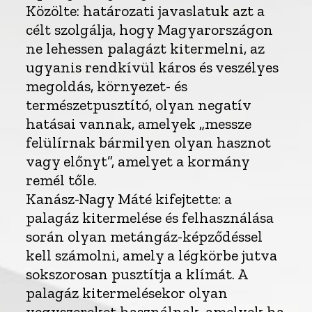
Közölte: határozati javaslatuk azt a
célt szolgálja, hogy Magyarországon
ne lehessen palagázt kitermelni, az
ugyanis rendkívül káros és veszélyes
megoldás, környezet- és
természetpusztító, olyan negatív
hatásai vannak, amelyek „messze
felülírnak bármilyen olyan hasznot
vagy előnyt”, amelyet a kormány
remél tőle.
Kanász-Nagy Máté kifejtette: a
palagáz kitermelése és felhasználása
során olyan metángáz-képződéssel
kell számolni, amely a légkörbe jutva
sokszorosan pusztítja a klímát. A
palagáz kitermelésekor olyan
vegyszereket használnak, amelyek ha