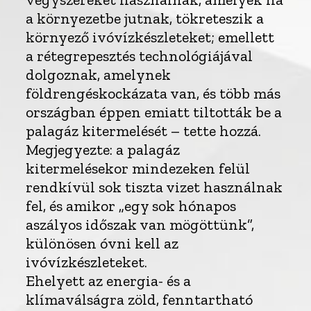
a környezetbe jutnak, tökreteszik a
környező ivóvízkészleteket; emellett
a rétegrepesztés technológiájával
dolgoznak, amelynek
földrengéskockázata van, és több más
országban éppen emiatt tiltották be a
palagáz kitermelését – tette hozzá.
Megjegyezte: a palagáz
kitermelésekor mindezeken felül
rendkívül sok tiszta vizet használnak
fel, és amikor „egy sok hónapos
aszályos időszak van mögöttünk”,
különösen óvni kell az
ivóvízkészleteket.
Ehelyett az energia- és a
klímaválságra zöld, fenntartható