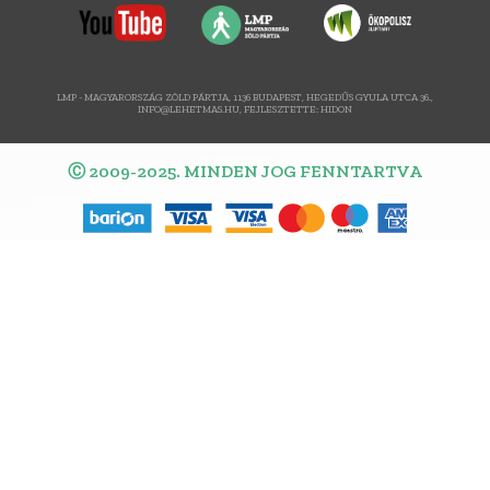
LMP - MAGYARORSZÁG ZÖLD PÁRTJA, 1136 BUDAPEST, HEGEDŰS GYULA UTCA 36.,
INFO@LEHETMAS.HU, FEJLESZTETTE:
HIDON
Ⓒ 2009-2025. MINDEN JOG FENNTARTVA