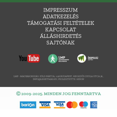
IMPRESSZUM
ADATKEZELÉS
TÁMOGATÁSI FELTÉTELEK
KAPCSOLAT
ÁLLÁSHIRDETÉS
SAJTÓNAK
LMP - MAGYARORSZÁG ZÖLD PÁRTJA, 1136 BUDAPEST, HEGEDŰS GYULA UTCA 36.,
INFO@LEHETMAS.HU, FEJLESZTETTE:
HIDON
Ⓒ 2009-2025. MINDEN JOG FENNTARTVA