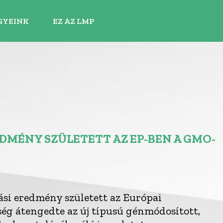
GYEINK
EZ AZ LMP
DMÉNY SZÜLETETT AZ EP-BEN A GMO-
si eredmény született az Európai
ég átengedte az új típusú génmódosított,