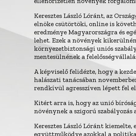
ellenőrizetlen növények forgalomba
Keresztes László Lóránt, az Orszá
elnöke csütörtöki, online is követh
eredménye Magyarországra és egé
lehet. Ezek a növények kikerülnéne
környezetbiztonsági uniós szabályo
mentesülnének a felelősségvállalás
A képviselő felidézte, hogy a kez
halászati tanácsában novemberben
rendkívül agresszíven lépett fel 
Kitért arra is, hogy az unió bír
növénynek a szigorú szabályozás a
Keresztes László Lóránt kiemelte,
együttműködve azokkal a politikai