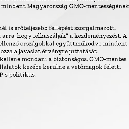
meg mindent Magyarország GMO-mentességének
él is erőteljesebb fellépést szorgalmazott,
 arra, hogy „elkaszálják” a kezdeményezést. A
ellenző országokkal együttműködve mindent
zza a javaslat érvényre juttatását.
e kellene mondani a biztonságos, GMO-mentes
llalatok kezébe kerülne a vetőmagok feletti
-s politikus.