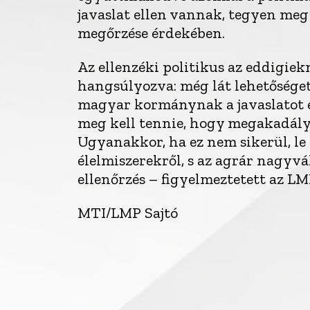
javaslat ellen vannak, tegyen 
megőrzése érdekében.
Az ellenzéki politikus az eddigiekn
hangsúlyozva: még lát lehetőséget
magyar kormánynak a javaslatot 
meg kell tennie, hogy megakadályo
Ugyanakkor, ha ez nem sikerül, l
élelmiszerekről, s az agrár nagyvá
ellenőrzés – figyelmeztetett az LMP
MTI/LMP Sajtó