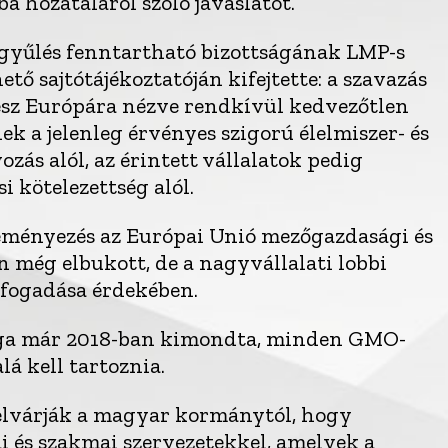
 hozataláról szóló javaslatot.
ggyűlés fenntartható bizottságának LMP-s
ető sajtótájékoztatóján kifejtette: a szavazás
sz Európára nézve rendkívül kedvezőtlen
k a jelenleg érvényes szigorú élelmiszer- és
zás alól, az érintett vállalatok pedig
i kötelezettség alól.
deményezés az Európai Unió mezőgazdasági és
 még elbukott, de a nagyvállalati lobbi
elfogadása érdekében.
ósága már 2018-ban kimondta, minden GMO-
lá kell tartoznia.
 elvárják a magyar kormánytól, hogy
 és szakmai szervezetekkel, amelyek a