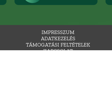
IMPRESSZUM
ADATKEZELÉS
TÁMOGATÁSI FELTÉTELEK
KAPCSOLAT
ÁLLÁSHIRDETÉS
SAJTÓNAK
YARORSZÁG ZÖLD PÁRTJA, 1136 BUDAPEST, HEGEDŰS GYULA UTCA 36., INFO@LEHETMAS.HU, FEJLESZTE
Ⓒ 2009-2025. MINDEN JOG FENNTARTVA