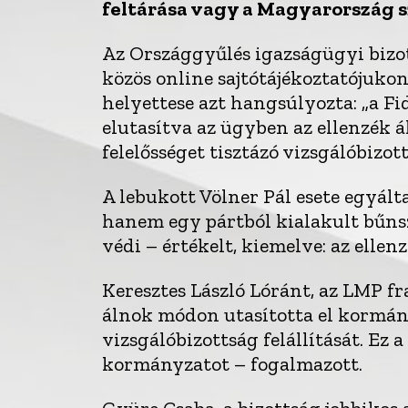
feltárása vagy a Magyarország 
Az Országgyűlés igazságügyi bizo
közös online sajtótájékoztatójuko
helyettese azt hangsúlyozta: „a Fi
elutasítva az ügyben az ellenzék á
felelősséget tisztázó vizsgálóbizot
A lebukott Völner Pál esete egyál
hanem egy pártból kialakult bűns
védi – értékelt, kiemelve: az ellen
Keresztes László Lóránt, az LMP f
álnok módon utasította el kormány
vizsgálóbizottság felállítását. Ez 
kormányzatot – fogalmazott.