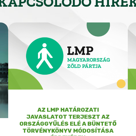
KAPCSOLÓDÓ HÍRE
AZ LMP HATÁROZATI
JAVASLATOT TERJESZT AZ
ORSZÁGGYŰLÉS ELÉ A BÜNTETŐ
TÖRVÉNYKÖNYV MÓDOSÍTÁSA