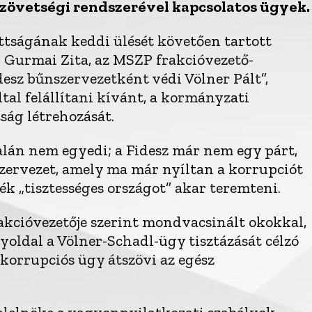
szövetségi rendszerével kapcsolatos ügyek.
ttságának keddi ülését követően tartott
n Gurmai Zita, az MSZP frakcióvezető-
desz bűnszervezetként védi Völner Pált”,
ltal felállítani kívánt, a kormányzati
tság létrehozását.
talán nem egyedi; a Fidesz már nem egy párt,
zervezet, amely ma már nyíltan a korrupciót
zék „tisztességes országot” akar teremteni.
rakcióvezetője szerint mondvacsinált okokkal,
oldal a Völner-Schadl-ügy tisztázását célzó
a korrupciós ügy átszövi az egész