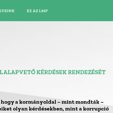
GYEINK
EZ AZ LMP
L ALAPVETŐ KÉRDÉSEK RENDEZÉSÉT
, hogy a kormányoldal – mint mondták –
ket olyan kérdésekben, mint a korrupció