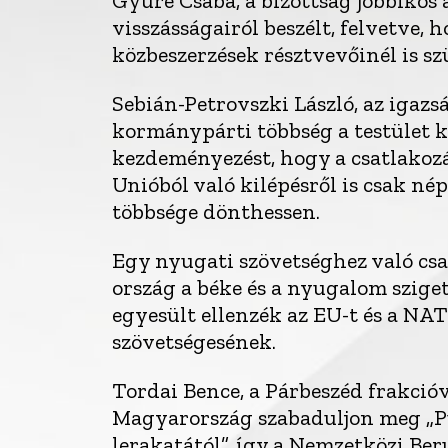
Gyüre Csaba, a bizottság jobbikos
visszásságairól beszélt, felvetve, 
közbeszerzések résztvevőinél is sz
Sebián-Petrovszki László, az igazsá
kormánypárti többség a testület ke
kezdeményezést, hogy a csatlakoz
Unióból való kilépésről is csak né
többsége dönthessen.
Egy nyugati szövetséghez való csat
ország a béke és a nyugalom szige
egyesült ellenzék az EU-t és a NAT
szövetségesének.
Tordai Bence, a Párbeszéd frakció
Magyarország szabaduljon meg „P
lerakatától”, így a Nemzetközi Ber