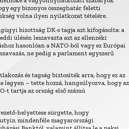
 alelnöke a vagyonnyilatkozati szabályok
hogy egy bizonyos összeghatár feletti
ükség volna ilyen nyilatkozat tételére.
gügyi bizottság DK-s tagja azt kifogásolta: a
ddi ülésén leszavazta azt az ellenzéki
áshoz hasonlóan a NATO-ból vagy ez Európai
pszavazás, ne pedig a parlament egyszerű
lakozás és tagság biztosíték arra, hogy ez az
te legyen – tette hozzá, hangsúlyozva, hogy az
O-t tartja az ország első számú
vezető-helyettese sürgette, hogy
utyin mindenféle magyarországi
uházási Banktól, valamint állítsa le a paksi