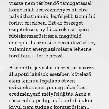
vissza nem térítendő támogatással
kombinált kedvezményes hitelre
pályázhatnának, legfeljebb tízmillió
forint értékben. Ezt az összeget
szigetelésre, nyílászárók cseréjére,
fűtéskorszerűsítésre, megújuló
energiát hasznosító berendezésekre,
valamint energiatárolásra lehetne
fordítani – tette hozzá.
Elmondta, javaslatuk szerint a rossz
állapotú lakások esetében kötelező
elem lenne a legalább ötven
százalékos energiamegtakarítást
eredményező mélyfelújítás. Azok a
rászorulók pedig, akik önhibájukon
kívül nem tudnak korszerűsíteni,