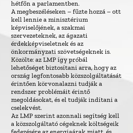
hétfőn a parlamentben.
A megbeszéléseken – fűzte hozzá – ott
kell lennie a minisztérium
képviselőjének, a szakmai
szervezeteknek, az ágazati
érdekképviseletnek és az
önkormányzati szövetségeknek is.
Közölte: az LMP így próbál
lehetőséget biztosítani arra, hogy az
ország legfontosabb közszolgáltatását
érintően körvonalazni tudják a
rendszer problémáit érintő
megoldásokat, és el tudják indítani a
cselekvést.
Az LMP szerint azonnali segítség kell
a közszolgáltató cégeknek költségeik
fedezésére az energiaárak miatt, és