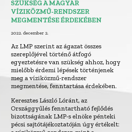
SZÜKSÉG A MAGYAR
VÍZIKÖZMŰ-RENDSZER
MEGMENTÉSE ÉRDEKÉBEN
2022. december 2.
Az LMP szerint az ágazat összes
szereplőjével történő átfogó
egyeztetésre van szükség ahhoz, hogy
mielőbb érdemi lépések történjenek
meg a víziközmű-rendszer
megmentése, fenntartása érdekében.
Keresztes László Lóránt, az
Országgyűlés fenntartható fejlődés
bizottságának LMP-s elnöke pénteki
pécsi sajtótájékoztatóján úgy értékelt: