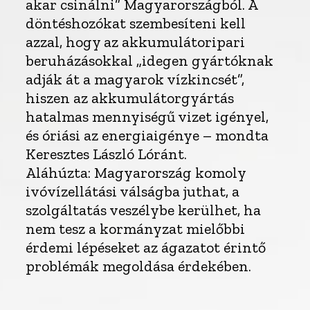
akar csinálni” Magyarországból. A
döntéshozókat szembesíteni kell
azzal, hogy az akkumulátoripari
beruházásokkal „idegen gyártóknak
adják át a magyarok vízkincsét”,
hiszen az akkumulátorgyártás
hatalmas mennyiségű vizet igényel,
és óriási az energiaigénye – mondta
Keresztes László Lóránt.
Aláhúzta: Magyarország komoly
ivóvízellátási válságba juthat, a
szolgáltatás veszélybe kerülhet, ha
nem tesz a kormányzat mielőbbi
érdemi lépéseket az ágazatot érintő
problémák megoldása érdekében.