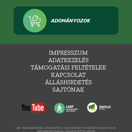
ADOMÁNYOZOK
IMPRESSZUM
ADATKEZELÉS
TÁMOGATÁSI FELTÉTELEK
KAPCSOLAT
ÁLLÁSHIRDETÉS
SAJTÓNAK
LMP - MAGYARORSZÁG ZÖLD PÁRTJA, 1136 BUDAPEST, HEGEDŰS GYULA UTCA 36.,
INFO@LEHETMAS.HU, FEJLESZTETTE:
HIDON