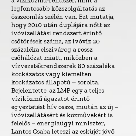
a víziközmű-rendszer, mint a
legfontosabb közszolgáltatás az
összeomlás szélén van. Ezt mutatja,
hogy 2010 után duplájára nőtt az
ivóvízellátási rendszert érintő
csőtörések száma, az ivóvíz 20
százaléka elszivárog a rossz
csőhálózat miatt, miközben a
vízvezetékrendszerek 80 százaléka
kockázatos vagy kiemelten
kockázatos állapotú – sorolta.
Bejelentette: az LMP egy a teljes
víziközmű ágazatot érintő
egyeztetést hív össze, miután az új –
ívóvízellátásért és közművekért is
felelős – energiaügyi miniszter,
Lantos Csaba leteszi az esküjét jövő