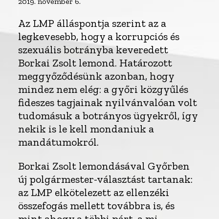
2019. november 6.
Az LMP álláspontja szerint az a
legkevesebb, hogy a korrupciós és
szexuális botrányba keveredett
Borkai Zsolt lemond. Határozott
meggyőződésünk azonban, hogy
mindez nem elég: a győri közgyűlés
fideszes tagjainak nyilvánvalóan volt
tudomásuk a botrányos ügyekről, így
nekik is le kell mondaniuk a
mandátumokról.
Borkai Zsolt lemondásával Győrben
új polgármester-választást tartanak:
az LMP elkötelezett az ellenzéki
összefogás mellett továbbra is, és
mint ahogy a többi párt, a mi