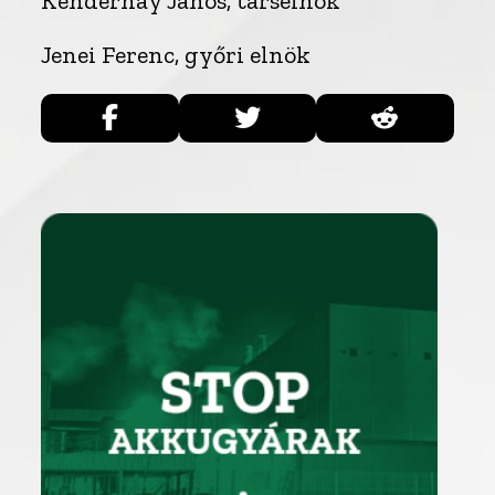
Kendernay János, társelnök
Jenei Ferenc, győri elnök