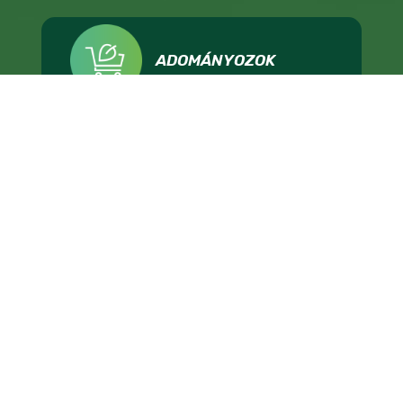
ADOMÁNYOZOK
IMPRESSZUM
ADATKEZELÉS
TÁMOGATÁSI FELTÉTELEK
KAPCSOLAT
ÁLLÁSHIRDETÉS
SAJTÓNAK
LMP - MAGYARORSZÁG ZÖLD PÁRTJA, 1136 BUDAPEST, HEGEDŰS GYULA UTCA 36.,
INFO@LEHETMAS.HU, FEJLESZTETTE:
HIDON