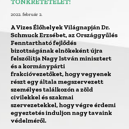
TÖNKRETÉTELÉT!
2022. február 2.
A Vizes Élőhelyek Világnapján Dr.
Schmuck Erzsébet, az Országgyűlés
Fenntartható fejlődés
bizottságának elnökeként újra
felszólítja Nagy István minisztert
és a kormánypárti
frakcióvezetőket, hogy vegyenek
részt egy általa megszervezett
személyes találkozón a zöld
civilekkel és szakmai
szervezetekkel, hogy végre érdemi
egyeztetés induljon nagy tavaink
védelméről.