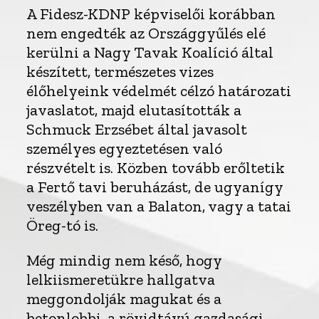
A Fidesz-KDNP képviselői korábban
nem engedték az Országgyűlés elé
kerülni a Nagy Tavak Koalíció által
készített, természetes vizes
élőhelyeink védelmét célzó határozati
javaslatot, majd elutasították a
Schmuck Erzsébet által javasolt
személyes egyeztetésen való
részvételt is. Közben tovább erőltetik
a Fertő tavi beruházást, de ugyanígy
veszélyben van a Balaton, vagy a tatai
Öreg-tó is.
Még mindig nem késő, hogy
lelkiismeretükre hallgatva
meggondolják magukat és a
betonlobbi, a rövidtávú gazdasági