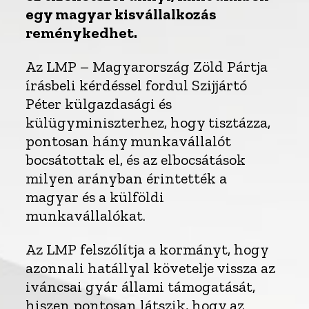
egy magyar kisvállalkozás
reménykedhet.
Az LMP – Magyarország Zöld Pártja
írásbeli kérdéssel fordul Szijjártó
Péter külgazdasági és
külügyminiszterhez, hogy tisztázza,
pontosan hány munkavállalót
bocsátottak el, és az elbocsátások
milyen arányban érintették a
magyar és a külföldi
munkavállalókat.
Az LMP felszólítja a kormányt, hogy
azonnali hatállyal követelje vissza az
iváncsai gyár állami támogatását,
hiszen pontosan látszik, hogy az