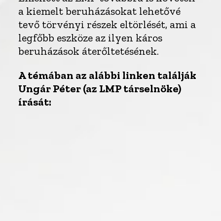
a kiemelt beruházásokat lehetővé
tevő törvényi részek eltörlését, ami a
legfőbb eszköze az ilyen káros
beruházások áterőltetésének.
A témában az alábbi linken találják
Ungár Péter (az LMP társelnöke)
írását: