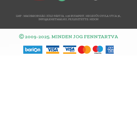
LMP - MAGYARORSZÁG ZÖLD PÁRTJA, 1136 BUDAPEST, HEGEDŰS GYULA UTCA 36.,
INFO@LEHETMAS.HU, FEJLESZTETTE:
HIDON
Ⓒ 2009-2025. MINDEN JOG FENNTARTVA