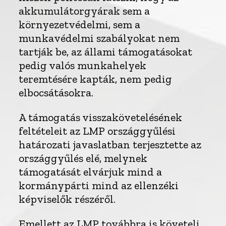
akkumulátorgyárak sem a
környezetvédelmi, sem a
munkavédelmi szabályokat nem
tartják be, az állami támogatásokat
pedig valós munkahelyek
teremtésére kapták, nem pedig
elbocsátásokra.
A támogatás visszakövetelésének
feltételeit az LMP országgyűlési
határozati javaslatban terjesztette az
országgyűlés elé, melynek
támogatását elvárjuk mind a
kormánypárti mind az ellenzéki
képviselők részéről.
Emellett az LMP továbbra is követeli