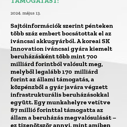
TÁMOGATÁST!
2024. május 13.
Sajtóinformációk szerint pénteken
több száz embert bocsátottak el az
iváncsai akkugyárból. A koreai SK
Innovation iváncsai gyára kiemelt
beruházásként több mint 700
milliárd forintból valósult meg,
melyből legalább 170 milliárd
forint az állami támogatás, a
közpénzből a gyár javára végzett
infrastrukturális beruházásokkal
együtt. Egy munkahelyre vetítve
87 millió forinttal támogatta az
állam a beruházás megvalósulását –
ez tizenötször annyi, mint amiben