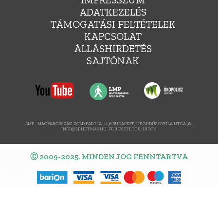
ADATKEZELÉS
TÁMOGATÁSI FELTÉTELEK
KAPCSOLAT
ÁLLÁSHIRDETÉS
SAJTÓNAK
LMP - MAGYARORSZÁG ZÖLD PÁRTJA, 1136 BUDAPEST, HEGEDŰS GYULA UTCA 36.,
INFO@LEHETMAS.HU, FEJLESZTETTE:
HIDON
Ⓒ 2009-2025. MINDEN JOG FENNTARTVA