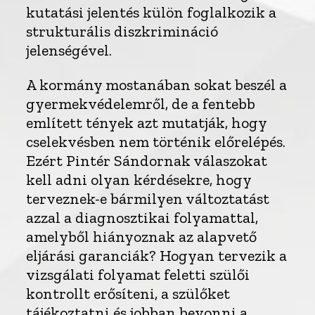
kutatási jelentés külön foglalkozik a
strukturális diszkrimináció
jelenségével.
A kormány mostanában sokat beszél a
gyermekvédelemről, de a fentebb
említett tények azt mutatják, hogy
cselekvésben nem történik előrelépés.
Ezért Pintér Sándornak válaszokat
kell adni olyan kérdésekre, hogy
terveznek-e bármilyen változtatást
azzal a diagnosztikai folyamattal,
amelyből hiányoznak az alapvető
eljárási garanciák? Hogyan tervezik a
vizsgálati folyamat feletti szülői
kontrollt erősíteni, a szülőket
tájékoztatni és jobban bevonni a