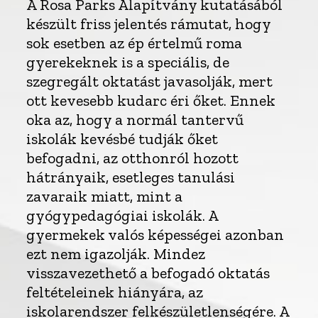
A Rosa Parks Alapítvány kutatásából
készült friss jelentés rámutat, hogy
sok esetben az ép értelmű roma
gyerekeknek is a speciális, de
szegregált oktatást javasolják, mert
ott kevesebb kudarc éri őket. Ennek
oka az, hogy a normál tantervű
iskolák kevésbé tudják őket
befogadni, az otthonról hozott
hátrányaik, esetleges tanulási
zavaraik miatt, mint a
gyógypedagógiai iskolák. A
gyermekek valós képességei azonban
ezt nem igazolják. Mindez
visszavezethető a befogadó oktatás
feltételeinek hiányára, az
iskolarendszer felkészületlenségére. A