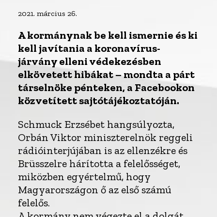
2021. március 26.
A kormánynak be kell ismernie és ki
kell javítania a koronavírus-
járvány elleni védekezésben
elkövetett hibákat – mondta a párt
társelnöke pénteken, a Facebookon
közvetített sajtótájékoztatóján.
Schmuck Erzsébet hangsúlyozta,
Orbán Viktor miniszterelnök reggeli
rádióinterjújában is az ellenzékre és
Brüsszelre hárította a felelősséget,
miközben egyértelmű, hogy
Magyarországon ő az első számú
felelős.
A kormány nem végezte el a dolgát,