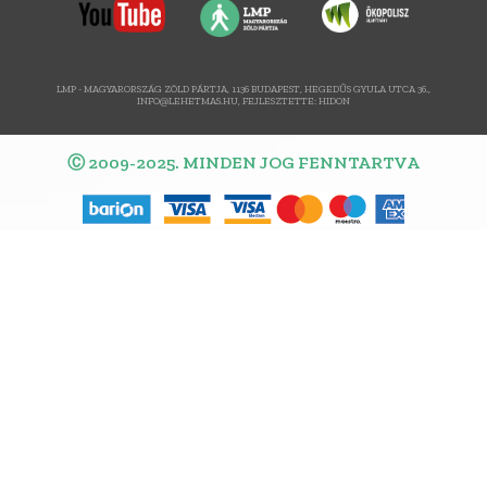
LMP - MAGYARORSZÁG ZÖLD PÁRTJA, 1136 BUDAPEST, HEGEDŰS GYULA UTCA 36.,
INFO@LEHETMAS.HU, FEJLESZTETTE:
HIDON
Ⓒ 2009-2025. MINDEN JOG FENNTARTVA