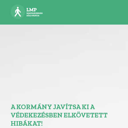
A KORMÁNY JAVÍTSA KI A
VÉDEKEZÉSBEN ELKÖVETETT
HIBÁKAT!