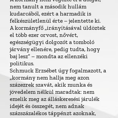
nem tanult a második hullám
kudarcából, ezért a harmadik is
felkészületlenül érte – jelentette ki.
A kormányfő „irányításával üldöztek
el több ezer orvost, nővért,
egészségügyi dolgozót a tomboló
járvány ellenére, pedig tudta, hogy
baj lesz” – mondta az ellenzéki
politikus.
Schmuck Erzsébet úgy fogalmazott, a
„kormány nem hallja meg azon
százezrek szavát, akik munka és
jövedelem nélkül maradtak: nem
emelik meg az álláskeresési járulék
idejét és összegét, nem adnak
százszázalékos táppénzt azoknak,