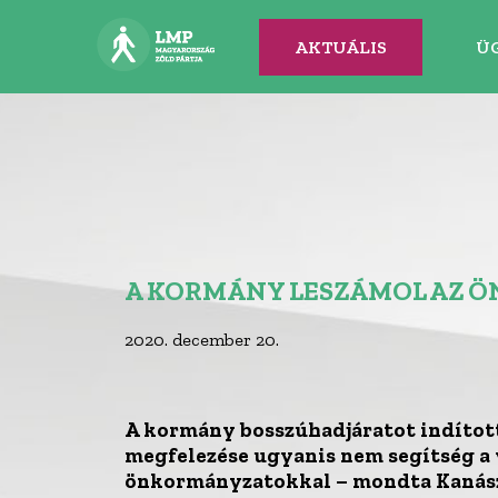
AKTUÁLIS
Ü
A KORMÁNY LESZÁMOL AZ
2020. december 20.
A kormány bosszúhadjáratot indított
megfelezése ugyanis nem segítség a 
önkormányzatokkal – mondta Kanász