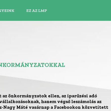
GYEINK
EZ AZ LMP
 ÖNKORMÁNYZATOKKAL
 az önkormányzatok ellen, az iparűzési adó
vállalkozásoknak, hanem végső leszámolás az
-Nagy Máté vasárnap a Facebookon közvetített