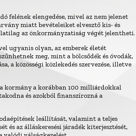
adó felének elengedése, mivel az nem jelenet
rvány miatt bevételeiket elvesztő kis- és
atilag az önkormányzatiság végét jelentheti.
vel ugyanis olyan, az emberek életét
 szűnhetnek meg, mint a bölcsődék és óvodák,
a, a közösségi közlekedés szervezése, illetve
a a kormány a korábban 100 milliárdokkal
takodna és azokból finanszírozná a
odaépítések leállítását, valamint a teljes
 és az álláskeresési járadék kiterjesztését,
a valódi válságkezelést.