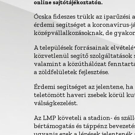
online sajtótájékoztatón.
Ócska fideszes trükk az iparűzési 
érdemi segítséget a koronavírus-já
középvállalkozásoknak, de gyakorl
A települések forrásainak elvételé
közvetlenül segítő szolgáltatások
valamint a közúthálózat fenntartás
a zöldfelületek fejlesztése.
Érdemi segítséget az jelentene, h
teletömött haveri zsebek körül ku
válságkezelést.
Az LMP követeli a stadion- és száll
bértámogatás és táppénz bevezetését
ugyanis ezek a lépések jelentenék 