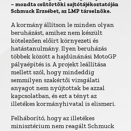
– mondta csütörtöki sajtótájékoztatóján
Schmuck Erzsébet, az LMP társelnöke.
A kormány állítson le minden olyan
beruházást, amihez nem készült
kötelezően előírt környezeti és
hatástanulmány. Ilyen beruházás
többek között a hajdúnánási MotoGP
pályaépítés is. A projekt leállítása
mellett szól, hogy mindeddig
semmilyen szakértői vizsgálati
anyagot nem nyújtottak be azzal
kapcsolatban, és ezt a tényt az
illetékes kormányhivatal is elismeri.
Felháborító, hogy az illetékes
minisztérium nem reagált Schmuck