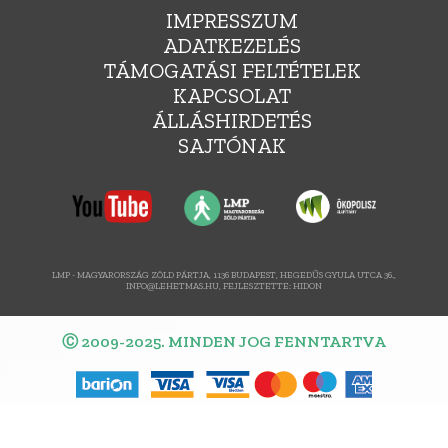
IMPRESSZUM
ADATKEZELÉS
TÁMOGATÁSI FELTÉTELEK
KAPCSOLAT
ÁLLÁSHIRDETÉS
SAJTÓNAK
LMP - MAGYARORSZÁG ZÖLD PÁRTJA, 1136 BUDAPEST, HEGEDŰS GYULA UTCA 36.,
INFO@LEHETMAS.HU, FEJLESZTETTE:
HIDON
Ⓒ 2009-2025. MINDEN JOG FENNTARTVA