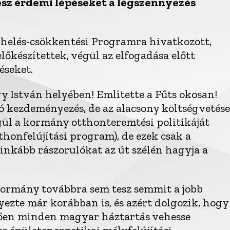
sz érdemi lépéseket a légszennyezés
rhelés-csökkentési Programra hivatkozott,
őkészítettek, végül az elfogadása előtt
éseket.
 István helyében! Említette a Fűts okosan!
jó kezdeményezés, de az alacsony költségvetése
gül a kormány otthonteremtési politikáját
thonfelújítási program), de ezek csak a
eginkább rászorulókat az út szélén hagyja a
kormány továbbra sem tesz semmit a jobb
ezte már korábban is, és azért dolgozik, hogy
ően minden magyar háztartás vehesse