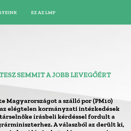
GYEINK
EZ AZ LMP
TESZ SEMMIT A JOBB LEVEGŐÉRT
te Magyarországot a szálló por (PM10)
 az elégtelen kormányzati intézkedések
árselnöke írásbeli kérdéssel fordult a
rárminiszterhez. A válaszból az derült ki,