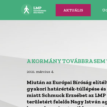
AKTUÁLIS
Ü
A KORMÁNY TOVÁBBRA SEM 
2021. március 4.
Miután az Európai Bíróság elítél
gyakori határérték-túllépése és
miatt Schmuck Erzsébet az LMP t
területért felelős Nagy István ag