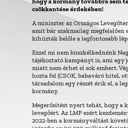
hogy a kormány továbbra sem te
csökkentése érdekében!
A miniszter az Országos Levegőte
amit bár szakmailag megfelelően el
kihúzták belőle a legfontosabb lép
Ezzel mi nem büszkélkednénk Nagy
tájékoztató kampányt is, ami egy 
miatt nem érhet el sok embert. Vé
hozta fel (CSOK, babaváró hitel, ot
társadalom egy részét érik el, a l
kormány.
Megerősítést nyert tehát, hogy a 
levegőért. Az LMP ezért kezdemény
2022-ben a kormányváltást követ