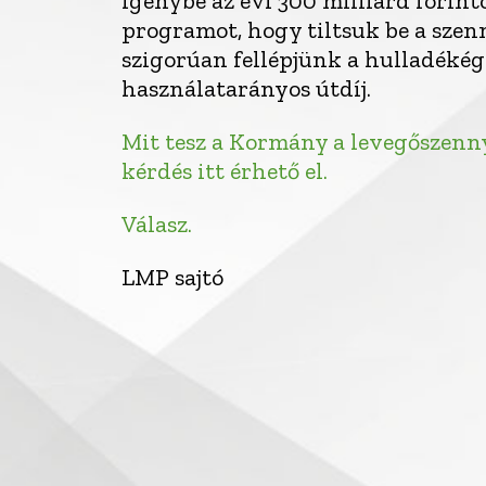
igénybe az évi 300 milliárd forint
programot, hogy tiltsuk be a sze
szigorúan fellépjünk a hulladékég
használatarányos útdíj.
Mit tesz a Kormány a levegőszenny
kérdés itt érhető el.
Válasz.
LMP sajtó