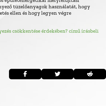
os épületenergetikai mélyfelújítási
nnyező tüzelőanyagok használatát, hogy
etés ellen és hogy legyen végre
ezés csökkentése érdekében? című írásbeli