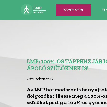
AKTUÁLIS
Ü
LMP: 100%-OS TÁPPÉNZ JÁR
ÁPOLÓ SZÜLŐKNEK IS!
2021. február 19.
Az LMP harmadszor is benyújtott
dolgozókat illesse meg a 100%-os
szülőket pedig a 100%-os gyerme