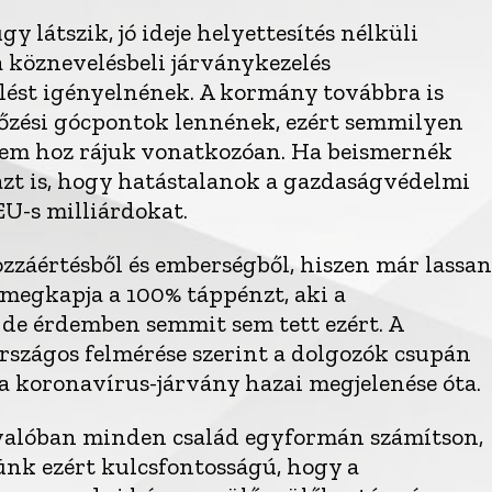
y látszik, jó ideje helyettesítés nélküli
 köznevelésbeli járványkezelés
lést igényelnének. A kormány továbbra is
tőzési gócpontok lennének, ezért semmilyen
nem hoz rájuk vonatkozóan. Ha beismernék
 azt is, hogy hatástalanok a gazdaságvédelmi
EU-s milliárdokat.
záértésből és emberségből, hiszen már lassan
megkapja a 100% táppénzt, aki a
 de érdemben semmit sem tett ezért. A
szágos felmérése szerint a dolgozók csupán
 a koronavírus-járvány hazai megjelenése óta.
y valóban minden család egyformán számítson,
ünk ezért kulcsfontosságú, hogy a