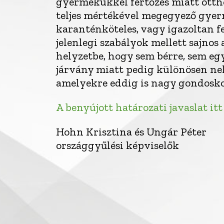
gyermekükkel fertőzés miatt otth
teljes mértékével megegyező gyer
karanténköteles, vagy igazoltan 
jelenlegi szabályok mellett sajn
helyzetbe, hogy sem bérre, sem egy
járvány miatt pedig különösen ne
amelyekre eddig is nagy gondoskod
A benyújott határozati javaslat itt
Hohn Krisztina és Ungár Péter
országgyűlési képviselők