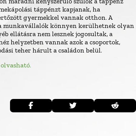
on maradni kényszerülő szülők a táppénz
mekápolási táppénzt kapjanak, ha
fertőzött gyermekkel vannak otthon. A
os a munkavállalók könnyen kerülhetnek olyan
éb ellátásra nem lesznek jogosultak, a
héz helyzetben vannak azok a csoportok,
ási teher hárult a családon belül.
 olvasható.