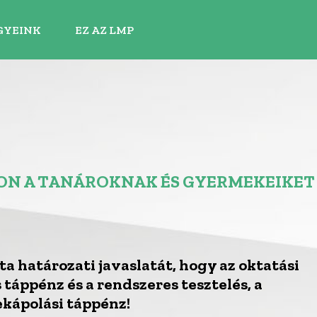
GYEINK
EZ AZ LMP
JON A TANÁROKNAK ÉS GYERMEKEIKET
a határozati javaslatát, hogy az oktatási
 táppénz és a rendszeres tesztelés, a
kápolási táppénz!