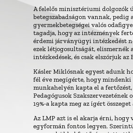
A felelős minisztériumi dolgozók úg
betegszabadságon vannak, pedig a
gyermekbetegségei valós odafigye
tagadja, hogy az intézmények fer
érdemi járványügyi intézkedést 
ezek létjogosultságát, elismernék
intézkedések, és csak elszórjuk az 
Kásler Miklósnak egyest adunk hoz
fél éve megígérte, hogy mindenki 
munkahelyén kapta el a fertőzést,
Pedagógusok Szakszervezetének or
19%-a kapta meg az ígért összeget
Az LMP azt is el akarja érni, hog
egyformán fontos legyen. Szerint