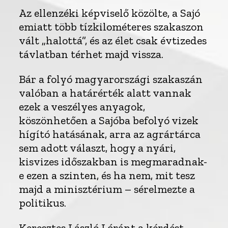
Az ellenzéki képviselő közölte, a Sajó
emiatt több tízkilométeres szakaszon
vált „halottá”, és az élet csak évtizedes
távlatban térhet majd vissza.
Bár a folyó magyarországi szakaszán
valóban a határérték alatt vannak
ezek a veszélyes anyagok,
köszönhetően a Sajóba befolyó vizek
hígító hatásának, arra az agrártárca
sem adott választ, hogy a nyári,
kisvizes időszakban is megmaradnak-
e ezen a szinten, és ha nem, mit tesz
majd a minisztérium – sérelmezte a
politikus.
Keresztes László Lóránt a kérdést