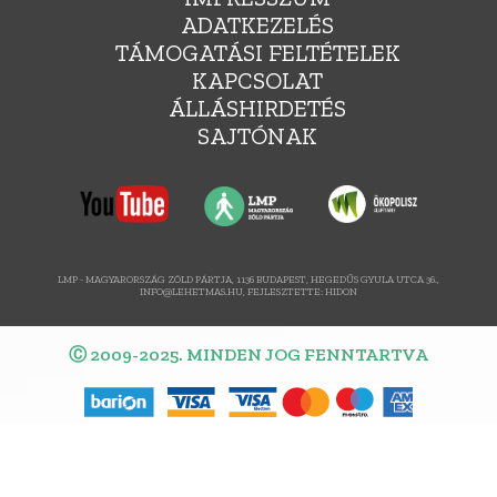
ADATKEZELÉS
TÁMOGATÁSI FELTÉTELEK
KAPCSOLAT
ÁLLÁSHIRDETÉS
SAJTÓNAK
LMP - MAGYARORSZÁG ZÖLD PÁRTJA, 1136 BUDAPEST, HEGEDŰS GYULA UTCA 36.,
INFO@LEHETMAS.HU, FEJLESZTETTE:
HIDON
Ⓒ 2009-2025. MINDEN JOG FENNTARTVA