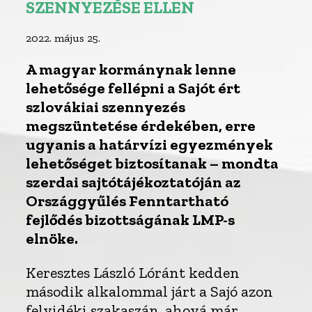
SZENNYEZÉSE ELLEN
2022. május 25.
A magyar kormánynak lenne
lehetősége fellépni a Sajót ért
szlovákiai szennyezés
megszüntetése érdekében, erre
ugyanis a határvízi egyezmények
lehetőséget biztosítanak – mondta
szerdai sajtótájékoztatóján az
Országgyűlés Fenntartható
fejlődés bizottságának LMP-s
elnöke.
Keresztes László Lóránt kedden
második alkalommal járt a Sajó azon
felvidéki szakaszán, ahová már