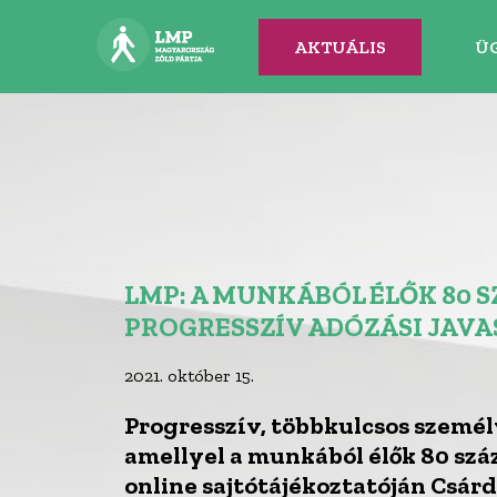
AKTUÁLIS
Ü
LMP: A MUNKÁBÓL ÉLŐK 80 
PROGRESSZÍV ADÓZÁSI JAV
2021. október 15.
Progresszív, többkulcsos személ
amellyel a munkából élők 80 szá
online sajtótájékoztatóján Csárd