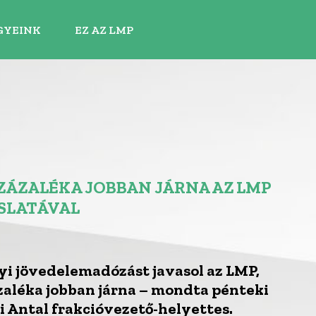
GYEINK
EZ AZ LMP
SZÁZALÉKA JOBBAN JÁRNA AZ LMP
ASLATÁVAL
yi jövedelemadózást javasol az LMP,
zaléka jobban járna – mondta pénteki
i Antal frakcióvezető-helyettes.