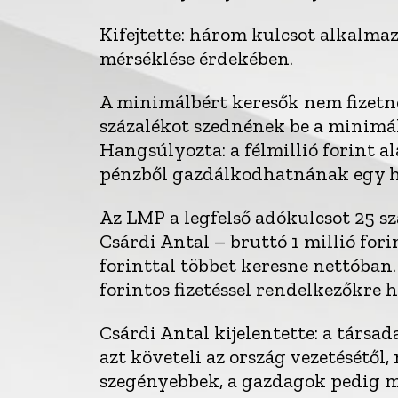
Kifejtette: három kulcsot alkalm
mérséklése érdekében.
A minimálbért keresők nem fizetné
százalékot szednének be a minimálb
Hangsúlyozta: a félmillió forint al
pénzből gazdálkodhatnának egy 
Az LMP a legfelső adókulcsot 25 s
Csárdi Antal – bruttó 1 millió fori
forinttal többet keresne nettóban.
forintos fizetéssel rendelkezőkre 
Csárdi Antal kijelentette: a társa
azt követeli az ország vezetésétől
szegényebbek, a gazdagok pedig 