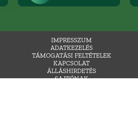
IMPRESSZUM
ADATKEZELÉS
TÁMOGATÁSI FELTÉTELEK
KAPCSOLAT
ÁLLÁSHIRDETÉS
SAJTÓNAK
YARORSZÁG ZÖLD PÁRTJA, 1136 BUDAPEST, HEGEDŰS GYULA UTCA 36., INFO@LEHETMAS.HU, FEJLESZTE
Ⓒ 2009-2025. MINDEN JOG FENNTARTVA