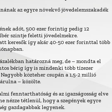
aznának az egyre növekvő jövedelemszakadék
nek adót, 500 ezer forintig pedig 12
ér szintje feletti jövedelmekre.
att keresők így akár 40-50 ezer forinttal több
hónapban.
zázalékban határozná meg, de – mondta el
ntos bérig így is mindenki több tízezer
 Nagyobb közteher csupán a 1,5-2 millió
hárulna – közölte.
dalmi fenntarthatóság és az igazságosság elve
, ne nézze tétlenül, hogy a szegények egyre
még gazdagabbak legyenek.