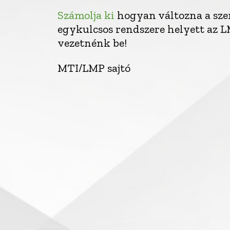
Számolja ki
hogyan változna a szem
egykulcsos rendszere helyett az L
vezetnénk be!
MTI/LMP sajtó