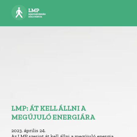
LMP: ÁT KELL ÁLLNI A
MEGÚJULÓ ENERGIÁRA
2023. április 24.
Az LMP szerint át kell állni a megújuló energia