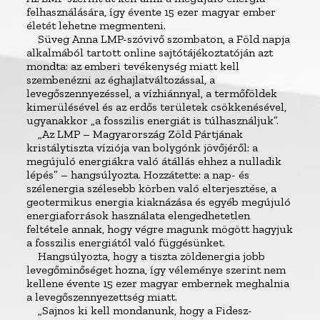
felhasználására, így évente 15 ezer magyar ember
életét lehetne megmenteni.
Süveg Anna LMP-szóvivő szombaton, a Föld napja
alkalmából tartott online sajtótájékoztatóján azt
mondta: az emberi tevékenység miatt kell
szembenézni az éghajlatváltozással, a
levegőszennyezéssel, a vízhiánnyal, a termőföldek
kimerülésével és az erdős területek csökkenésével,
ugyanakkor „a fosszilis energiát is túlhasználjuk”.
„Az LMP – Magyarország Zöld Pártjának
kristálytiszta víziója van bolygónk jövőjéről: a
megújuló energiákra való átállás ehhez a nulladik
lépés” – hangsúlyozta. Hozzátette: a nap- és
szélenergia szélesebb körben való elterjesztése, a
geotermikus energia kiaknázása és egyéb megújuló
energiaforrások használata elengedhetetlen
feltétele annak, hogy végre magunk mögött hagyjuk
a fosszilis energiától való függésünket.
Hangsúlyozta, hogy a tiszta zöldenergia jobb
levegőminőséget hozna, így véleménye szerint nem
kellene évente 15 ezer magyar embernek meghalnia
a levegőszennyezettség miatt.
„Sajnos ki kell mondanunk, hogy a Fidesz-