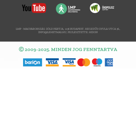
LMP - MAGYARORSZÁG ZÖLD PÁRTJA, 1136 BUDAPEST, HEGEDŰS GYULA UTCA 36.,
INFO@LEHETMAS.HU, FEJLESZTETTE:
HIDON
Ⓒ 2009-2025. MINDEN JOG FENNTARTVA