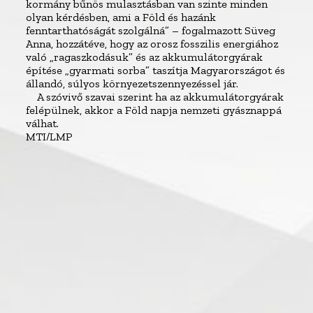
kormány bűnös mulasztásban van szinte minden
olyan kérdésben, ami a Föld és hazánk
fenntarthatóságát szolgálná” – fogalmazott Süveg
Anna, hozzátéve, hogy az orosz fosszilis energiához
való „ragaszkodásuk” és az akkumulátorgyárak
építése „gyarmati sorba” taszítja Magyarországot és
állandó, súlyos környezetszennyezéssel jár.
A szóvivő szavai szerint ha az akkumulátorgyárak
felépülnek, akkor a Föld napja nemzeti gyásznappá
válhat.
MTI/LMP