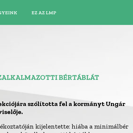
GYEINK
EZ AZ LMP
ÖZALKALMAZOTTI BÉRTÁBLÁT
ekciójára szólította fel a kormányt Ungár
iselője.
ájékoztatóján kijelentette: hiába a minimálbér