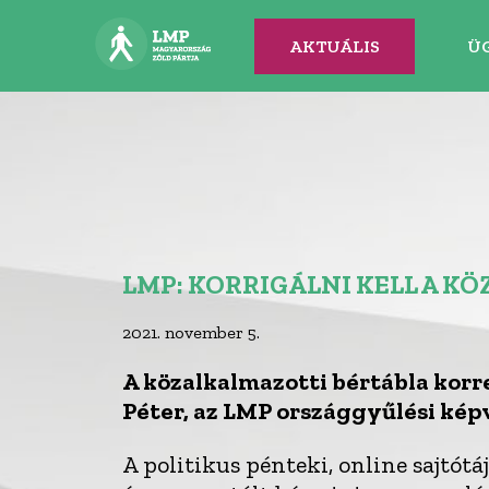
AKTUÁLIS
Ü
LMP: KORRIGÁLNI KELL A K
2021. november 5.
A közalkalmazotti bértábla korr
Péter, az LMP országgyűlési képv
A politikus pénteki, online sajtót