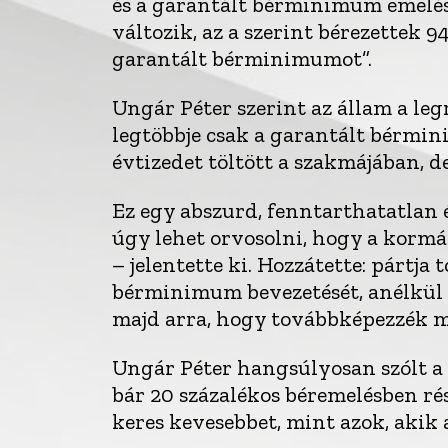
és a garantált bérminimum emelés
változik, az a szerint bérezettek 
garantált bérminimumot”.
Ungár Péter szerint az állam a le
legtöbbje csak a garantált bérmin
évtizedet töltött a szakmájában, de
Ez egy abszurd, fenntarthatatlan
úgy lehet orvosolni, hogy a korm
– jelentette ki. Hozzátette: pártja
bérminimum bevezetését, anélkül 
majd arra, hogy továbbképezzék 
Ungár Péter hangsúlyosan szólt a 
bár 20 százalékos béremelésben rés
keres kevesebbet, mint azok, aki