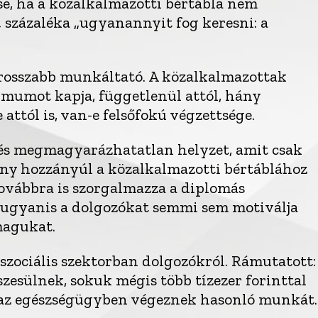
e, ha a közalkalmazotti bértábla nem
94 százaléka „ugyanannyit fog keresni: a
grosszabb munkáltató. A közalkalmazottak
imumot kapja, függetlenül attól, hány
 attól is, van-e felsőfokú végzettsége.
 és megmagyarázhatatlan helyzet, amit csak
ány hozzányúl a közalkalmazotti bértáblához
 továbbra is szorgalmazza a diplomás
ugyanis a dolgozókat semmi sem motiválja
magukat.
szociális szektorban dolgozókról. Rámutatott:
zesülnek, sokuk mégis több tízezer forinttal
k az egészségügyben végeznek hasonló munkát.