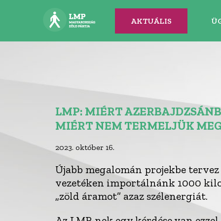
AKTUÁLIS
Ü
LMP: MIÉRT AZERBAJDZSÁNB
MIÉRT NEM TERMELJÜK ME
2023. október 16.
Újabb megalomán projekbe tervez 
vezetéken importálnánk 1000 kilo
„zöld áramot” azaz szélenergiát.
Az LMP-nek egy kérdése van ezzel