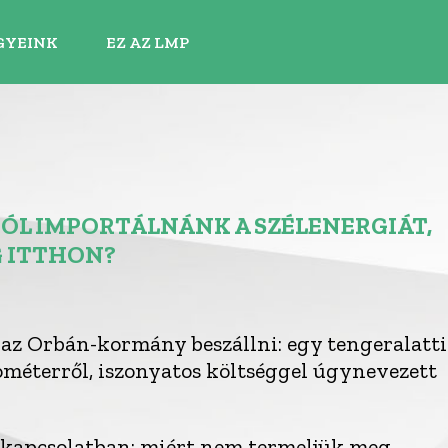
GYEINK
EZ AZ LMP
ÓL IMPORTÁLNÁNK A SZÉLENERGIÁT,
G ITTHON?
az Orbán-kormány beszállni: egy tengeralatti
méterről, iszonyatos költséggel úgynevezett
 kapcsolatban: miért nem termeljük meg