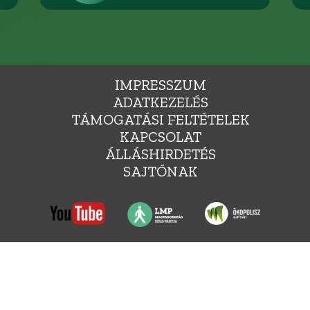
IMPRESSZUM
ADATKEZELÉS
TÁMOGATÁSI FELTÉTELEK
KAPCSOLAT
ÁLLÁSHIRDETÉS
SAJTÓNAK
YARORSZÁG ZÖLD PÁRTJA, 1136 BUDAPEST, HEGEDŰS GYULA UTCA 36., INFO@LEHETMAS.HU, FEJLESZTE
Ⓒ 2009-2025. MINDEN JOG FENNTARTVA