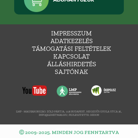
IMPRESSZUM
ADATKEZELÉS
TÁMOGATÁSI FELTÉTELEK
KAPCSOLAT
ÁLLÁSHIRDETÉS
SAJTÓNAK
LMP - MAGYARORSZÁG ZÖLD PÁRTJA, 1136 BUDAPEST, HEGEDŰS GYULA UTCA 36.,
INFO@LEHETMAS.HU, FEJLESZTETTE:
HIDON
Ⓒ 2009-2025. MINDEN JOG FENNTARTVA