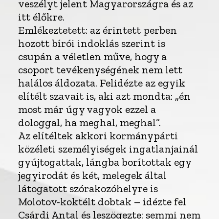
veszélyt jelent Magyarországra és az
itt élőkre.
Emlékeztetett: az érintett perben
hozott bírói indoklás szerint is
csupán a véletlen műve, hogy a
csoport tevékenységének nem lett
halálos áldozata. Felidézte az egyik
elítélt szavait is, aki azt mondta: „én
most már úgy vagyok ezzel a
dologgal, ha meghal, meghal”.
Az elítéltek akkori kormánypárti
közéleti személyiségek ingatlanjainál
gyújtogattak, lángba borítottak egy
jegyirodát és két, melegek által
látogatott szórakozóhelyre is
Molotov-koktélt dobtak – idézte fel
Csárdi Antal és leszögezte: semmi nem