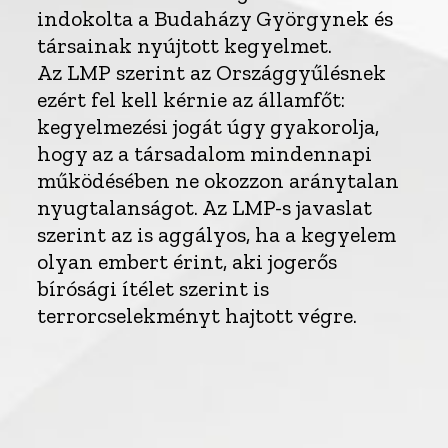
indokolta a Budaházy Györgynek és
társainak nyújtott kegyelmet.
Az LMP szerint az Országgyűlésnek
ezért fel kell kérnie az államfőt:
kegyelmezési jogát úgy gyakorolja,
hogy az a társadalom mindennapi
működésében ne okozzon aránytalan
nyugtalanságot. Az LMP-s javaslat
szerint az is aggályos, ha a kegyelem
olyan embert érint, aki jogerős
bírósági ítélet szerint is
terrorcselekményt hajtott végre.