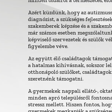
minden oldalról a természetes, elő
Azért küzdünk, hogy az autizmus
diagnózist, a szükséges fejlesztése
szakemberek képzése és a szakem
már számos esetben megszólaltunk 
képviselő szervezetek és szülők v
figyelembe véve.
Az együtt élő családtagok támogat
a hatalmas kihívásnak, sokszor le
otthonápoló szülőket, családtagok
szeretnénk támogatni.
A gyermekek nappali ellátó-, oktat
minden apró településről fontosna
stressz mellett. Hiszen fontos, ho
gyermekek megkapják a szükséges fe