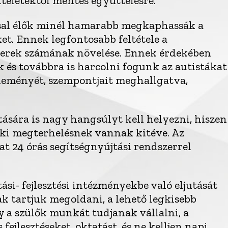
ítéletektől mentes együttélésre.
sal élők minél hamarabb megkaphassák a
ket. Ennek legfontosabb feltétele a
berek számának növelése. Ennek érdekében
és továbbra is harcolni fogunk az autistákat
éleményét, szempontjait meghallgatva,
ására is nagy hangsúlyt kell helyezni, hiszen
lki megterhelésnek vannak kitéve. Az
at 24 órás segítségnyújtási rendszerrel
ási- fejlesztési intézményekbe való eljutását
k tartjuk megoldani, a lehető legkisebb
gy a szülők munkát tudjanak vállalni, a
jlesztéseket, oktatást, és ne kelljen napi