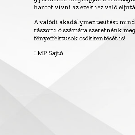
harcot vívni az ezekhez való eljutá
A valódi akadálymentesítést minde
rászoruló számára szeretnénk megv
fényeffektusok csökkentését is!
LMP Sajtó