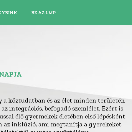
GYEINK
EZ AZ LMP
GNAPJA
y a köztudatban és az élet minden területén
az integrációs, befogadó szemlélet. Ezért is
ussal élő gyermekek életében első lépésként
n az inklúzió, ami megtanítja a gyerekeket