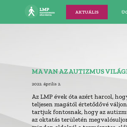
AKTUÁLIS
Ü
MA VAN AZ AUTIZMUS VILÁ
2022. április 2.
Az LMP évek óta azért harcol, hog
teljesen magától értetődővé váljon 
tartjuk fontosnak, hogy az autizm
az oktatás területén megvalósuljo