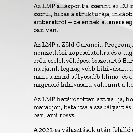
Az LMP álláspontja szerint az EU
szorul, hibás a struktúrája, inkább
emberekről – de ennek ellenére eg
ban van.
Az LMP a Zöld Garancia Programja
nemzetközi kapcsolatokra és a ta
erős, cselekvőképes, összetartó Eur
napjaink legnagyobb kihívásait, 
mint a mind súlyosabb klíma- és ö
migráció kihívásait, valamint a k
Az LMP határozottan azt vallja, h
maradjon, betartsa a szabályait é
ban, ami rossz.
A 2022-es választások után feláll