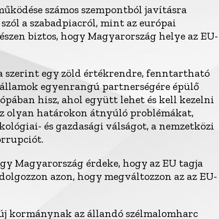
 működése számos szempontból javításra
 szól a szabadpiacról, mint az európai
észen biztos, hogy Magyarország helye az EU-
 szerint egy zöld értékrendre, fenntartható
gállamok egyenrangú partnerségére épülő
ópában hisz, ahol együtt lehet és kell kezelni
az olyan határokon átnyúló problémákat,
kológiai- és gazdasági válságot, a nemzetközi
orrupciót.
ogy Magyarország érdeke, hogy az EU tagja
s dolgozzon azon, hogy megváltozzon az az EU-
ó új kormánynak az állandó szélmalomharc