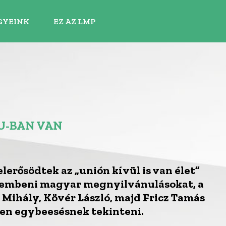
GYEINK
EZ AZ LMP
U-BAN VAN
erősödtek az „unión kívül is van élet”
szembeni magyar megnyilvánulásokat, a
 Mihály, Kövér László, majd Fricz Tamás
len egybeesésnek tekinteni.