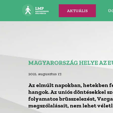
AKTUÁLIS
Ü
MAGYARORSZÁG HELYE AZ E
2021. augusztus 17.
Az elmúlt napokban, hetekben fel
hangok. Az uniós döntésekkel 
folyamatos brüsszelezést, Varga
megszólalásait, nem lehet vélet