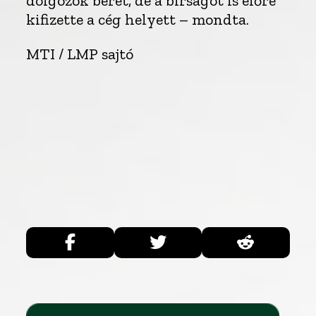
dolgozók bérét, de a bírságot is előre
kifizette a cég helyett – mondta.
MTI / LMP sajtó