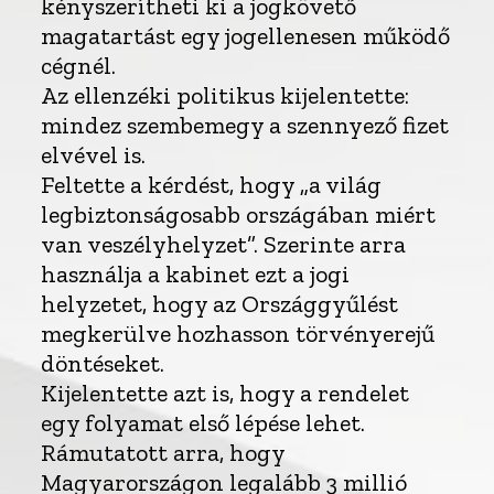
kényszerítheti ki a jogkövető
magatartást egy jogellenesen működő
cégnél.
Az ellenzéki politikus kijelentette:
mindez szembemegy a szennyező fizet
elvével is.
Feltette a kérdést, hogy „a világ
legbiztonságosabb országában miért
van veszélyhelyzet”. Szerinte arra
használja a kabinet ezt a jogi
helyzetet, hogy az Országgyűlést
megkerülve hozhasson törvényerejű
döntéseket.
Kijelentette azt is, hogy a rendelet
egy folyamat első lépése lehet.
Rámutatott arra, hogy
Magyarországon legalább 3 millió