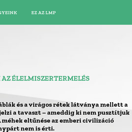
GYEINK
EZ AZ LMP
 AZ ÉLELMISZERTERMELÉS
blák és a virágos rétek látványa mellett a
elzi a tavaszt – ameddig ki nem pusztítjuk
 méhek eltűnése az emberi civilizáció
nypárt nem is érti.