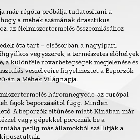
a már régóta próbálja tudatosítani a
, hogy a méhek számának drasztikus
oz, az élelmiszertermelés összeomlásához
dek óta tart – elsősorban a nagyipari,
gyilkos vegyszerek, a természetes élőhelyek
se, a különféle rovarbetegségek megjelenése és
usztulás veszélyeire figyelmeztet a Beporzók
20-án a Méhek Világnapja.
lelmiszertermelés háromnegyede, az európai
éh fajok beporzásától függ. Minden
hető. A beporzók eltűnése miatt Kínában már
zzel vagy gépekkel porozzák be a
niába pedig más államokból szállítják a
kipusztultak.