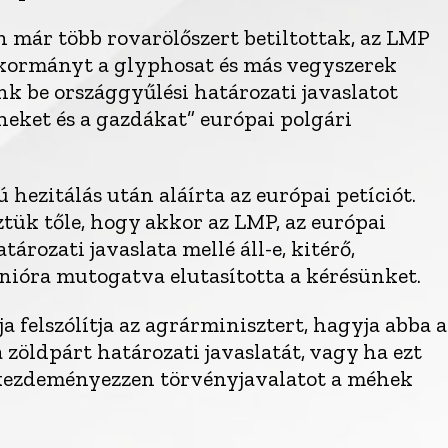
 már több rovarölőszert betiltottak, az LMP
a kormányt a glyphosat és más vegyszerek
nk be országgyűlési határozati javaslatot
eket és a gazdákat” európai polgári
hezitálás után aláírta az európai petíciót.
ük tőle, hogy akkor az LMP, az európai
rozati javaslata mellé áll-e, kitérő,
nióra mutogatva elutasította a kérésünket.
 felszólítja az agrárminisztert, hagyja abba a
 zöldpárt határozati javaslatát, vagy ha ezt
 kezdeményezzen törvényjavalatot a méhek