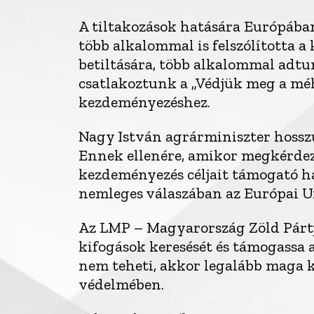
A tiltakozások hatására Európában
több alkalommal is felszólította 
betiltására, több alkalommal adtu
csatlakoztunk a „Védjük meg a méh
kezdeményezéshez.
Nagy István agrárminiszter hosszú 
Ennek ellenére, amikor megkérdezt
kezdeményezés céljait támogató hatá
nemleges válaszában az Európai U
Az LMP – Magyarország Zöld Pártja
kifogások keresését és támogassa a
nem teheti, akkor legalább maga
védelmében.