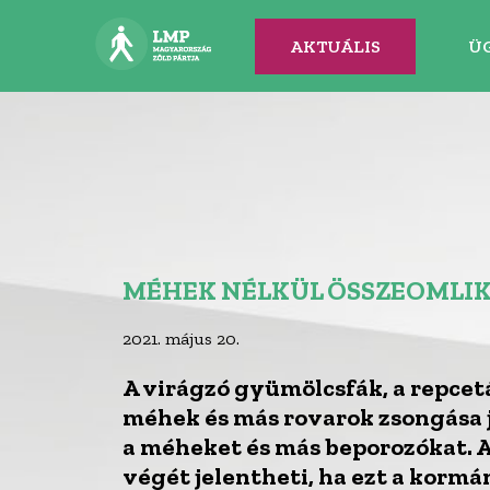
AKTUÁLIS
Ü
MÉHEK NÉLKÜL ÖSSZEOMLIK
2021. május 20.
A virágzó gyümölcsfák, a repcetá
méhek és más rovarok zsongása j
a méheket és más beporozókat. A
végét jelentheti, ha ezt a kormá