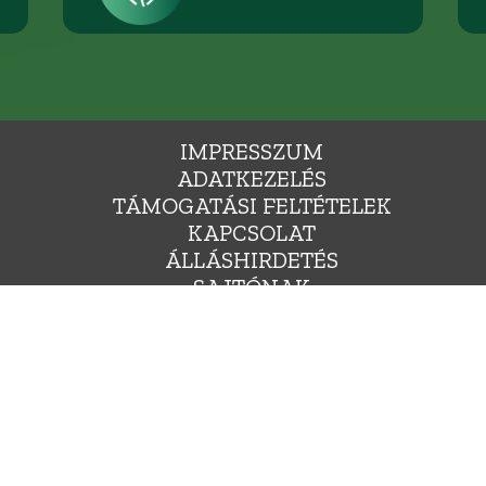
IMPRESSZUM
ADATKEZELÉS
TÁMOGATÁSI FELTÉTELEK
KAPCSOLAT
ÁLLÁSHIRDETÉS
SAJTÓNAK
YARORSZÁG ZÖLD PÁRTJA, 1136 BUDAPEST, HEGEDŰS GYULA UTCA 36., INFO@LEHETMAS.HU, FEJLESZTE