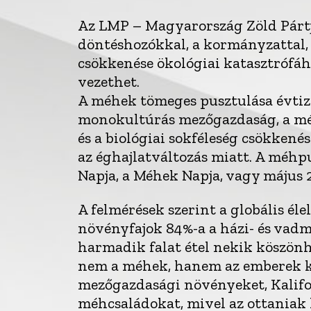
Az LMP – Magyarország Zöld Pártj
döntéshozókkal, a kormányzattal
csökkenése ökológiai katasztrófáh
vezethet.
A méhek tömeges pusztulása évtize
monokultúrás mezőgazdaság, a méh
és a biológiai sokféleség csökkené
az éghajlatváltozás miatt. A méhp
Napja, a Méhek Napja, vagy május 
A felmérések szerint a globális é
növényfajok 84%-a a házi- és vadm
harmadik falat étel nekik köszön
nem a méhek, hanem az emberek ké
mezőgazdasági növényeket, Kalifor
méhcsaládokat, mivel az ottaniak 